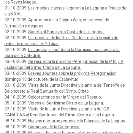
los Reyes Magos.
01-10-2009
Las monjas clarisas llegaron a La Laguna a finales del
siglo XVI.
02-10-2009
Apartados de la Página Web, en proceso de
formación y mejoras.
02-10-2009
Soneto al Santísimo Cristo de La Laguna.
02-10-2009
La muestra de los Tres Cristos recibió la visita de
miles de personas en 20 días.
02-10-2009
La Laguna, constituida la Comisión que seguirá la
obra de la Catedral.
03-10-2009
Se recuerda la próxima Peregrinación de la P. R. y V.
Esclavitud del Stmo. Cristo de La Laguna.
03-10-2009
Breves apuntes sobre la próxima Peregrinación,
domingo 18 de octubre, de la Esclavitud.
03-10-2009
Visita de la Junta Directiva y plantilla del Tenerife de
Baloncesto al Real Santuario del Stmo. Cristo.
04-10-2009
Celebraciones por la Virgen del Rosario.
05-10-2009
Versos al Santísimo Cristo de La Laguna.
07-10-2009
Visita de la Junta Directiva y plantilla del C.B.
CANARIAS al Real Santuario del Stmo. Cristo de La Laguna.
08-10-2009
Nuevos nombramientos de la Diócesis de La Laguna.
08-10-2009
Comienzo de la Catequesis.
08-10-2009
Millones de flores tejen ya el manto de la Virgen del