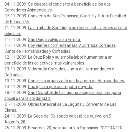
04-11-2009
Se celebró el concierto a beneficio de los dos
Comedores Asistenciales.
07-11-2009
Convento de San Francisco, Cuartel y futura Facultad
de Educación.
11-11-2009
La ermita de San Diego se reabre este viernes al culto
religioso.
11-11-2009
San Diego volvió a su Ermita.
11-11-2009
Hoy viernes comienzan las V Jornada Cofrades,
Junta de Hermandades y Cofradías.
12-11-2009
La Cruz Roja y su amplia labor humanitaria en
beneficio de los colectivos más vulnerables.
13-11-2009
V Jornada Cofrades, Junta de Hermandades y
Cofradías.
13-11-2009
Concierto organizado por la Junta de Hermandades.
14-11-2009
Una Iglesia que acompaña y ayuda.
18-11-2009
San Cristóbal de La Laguna acogerá una campaña
social para la solidaridad.
21-11-2009
Obras Catedral de La Laguna y Convento de Las
Claras.
24-11-2009
La Sede del Obispado ya está, de nuevo, en S.
Agustín, 28.
25-11-2009
El viernes 20, se inauguró la Exposición "COFRATER