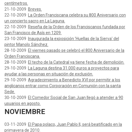
centímetros.
21-10-2009
Breves.
22-10-2009
La Orden Franciscana celebra su 800 Aniversario con
un concierto sacro en La Laguna.
22-10-2009
Reseña de la Orden de los Franciscanos fundada por
San Francisco de Asís en 1209.
23-10-2009
Inaugurada la exposición 'Huellas de la Sierva' del
pintor Manolo Sánchez.
28-10-2009
El viernes pasado se celebró el 800 Aniversario de la
Orden Franciscana.
28-10-2009
El techo de la Catedral ya tiene fecha de demolición.
29-10-2009
La Laguna destina 31.000 euros a proyectos para
ayudar a las personas en situación de exclusión.
29-10-2009
Agradecimiento a Benedicto XVI por permitir a los
anglicanos entrar como Corporación en Comunión con la santa
Sede.
30-10-2009
El Comedor Social de San Juan llegó a atender a 90
usuarios en agosto.
NOVIEMBRE
03-11-2009
El Papa polaco, Juan Pablo II, será beatificado en la
primavera de 2010.