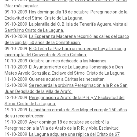
Pilar más popular.
09-10-2009
Hoy domingo día 18 de octubre, Peregrinacion de la
Esclavitud del Stmo. Cristo de La Laguna.
09-10-2009
La plantilla del C. B. Isla de Tenerife Agüere, visita al
Santísimo Cristo de La Laguna.
09-10-2009
La Esperanza Macarena recorrió las calles del casco
de la capital, 50 años de la Constitución.
09-10-2009
El Orfeón La Paz hará un homenaje hoy a la monja
incorrupta del Convento de Santa Catalina.
10-10-2009
Octubre un mes dedicado a las Misiones.
11-10-2009
El Ayuntamiento de La Laguna Homenajeó a Don
Mateo Arvelo González, Esclavo del Stmo. Cristo de La Laguna.
11-10-2009
Quienes acuden a Cáritas les necesitan.
12-10-2009
Se recuerda la próxima Peregrinación a la P. de San
Juan Degollado de la Villa de Arafo.
13-10-2009
Peregrinación a Arafo de la P. R. y V. Esclavitud del
Stmo. Cristo de La Laguna.
19-10-2009
La histórica ermita de San Miguel cumple 250 años
de su reconstrucción.
19-10-2009
Ayer domingo 18 de octubre se celebró la
Peregrinación a la Villa de Arafo de la P. R. y Vble. Esclavitud.
19-10-2009
La Laguna adquiere una réplica del Cristo de 67