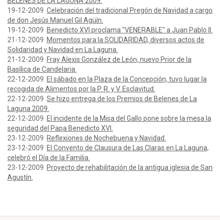
BELENES DE LA LAGUNA 2009.
19-12-2009
Celebración del tradicional Pregón de Navidad a cargo
de don Jesús Manuel Gil Agüín.
19-12-2009
Benedicto XVI proclama "VENERABLE" a Juan Pablo II.
21-12-2009
Momentos para la SOLIDARIDAD, diversos actos de
Solidaridad y Navidad en La Laguna.
21-12-2009
Fray Alexis González de León, nuevo Prior de la
Basílica de Candelaria.
22-12-2009
El sábado en la Plaza de la Concepción, tuvo lugar la
recogida de Alimentos por la P. R. y V. Esclavitud.
22-12-2009
Se hizo entrega de los Premios de Belenes de La
Laguna 2009.
22-12-2009
El incidente de la Misa del Gallo pone sobre la mesa la
seguridad del Papa Benedicto XVI.
23-12-2009
Reflexiones de Nochebuena y Navidad.
23-12-2009
El Convento de Clausura de Las Claras en La Laguna,
celebró el Día de la Familia.
23-12-2009
Proyecto de rehabilitación de la antigua iglesia de San
Agustín.