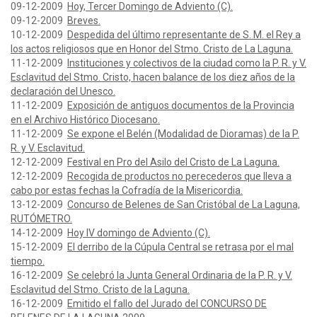
09-12-2009
Hoy, Tercer Domingo de Adviento (C).
09-12-2009
Breves.
10-12-2009
Despedida del último representante de S. M. el Rey a
los actos religiosos que en Honor del Stmo. Cristo de La Laguna.
11-12-2009
Instituciones y colectivos de la ciudad como la P. R. y V.
Esclavitud del Stmo. Cristo, hacen balance de los diez años de la
declaración del Unesco.
11-12-2009
Exposición de antiguos documentos de la Provincia
en el Archivo Histórico Diocesano.
11-12-2009
Se expone el Belén (Modalidad de Dioramas) de la P.
R. y V. Esclavitud.
12-12-2009
Festival en Pro del Asilo del Cristo de La Laguna.
12-12-2009
Recogida de productos no perecederos que lleva a
cabo por estas fechas la Cofradía de la Misericordia.
13-12-2009
Concurso de Belenes de San Cristóbal de La Laguna,
RUTÓMETRO.
14-12-2009
Hoy IV domingo de Adviento (C).
15-12-2009
El derribo de la Cúpula Central se retrasa por el mal
tiempo.
16-12-2009
Se celebró la Junta General Ordinaria de la P. R. y V.
Esclavitud del Stmo. Cristo de la Laguna.
16-12-2009
Emitido el fallo del Jurado del CONCURSO DE