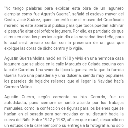
"No tengo palabras para explicar esta obra de un lagunero
ejemplar como fue Agustín Guerra". señaló el esclavo mayor del
Cristo, José Suárez, quien lamentó que el museo del Crucificado
moreno no esté abierto al público para que todos puedan admirar
el pequeño altar del orfebre lagunero. Por ello, es partidario de que
el museo abra las puertas algún día a la sociedad tinerfeña, para
lo cual será preciso contar con la presencia de un guía que
explique las obras de dicho centro y lo vigile.
Agustín Guerra Molina nació en 1910 y vivió en una hermosa casa
lagunera que se ubica en la calle Marqués de Celada esquina con
la calle Carretas. Una vivienda típica lagunera en la que la familia
Guerra tuvo una panadería y una dulcería, siendo muy populares
los pasteles de hojaldre rellenos que al llegar la Navidad hacía
Carmen Molina.
Agustín Guerra, según comenta su hijo Gerardo, fue un
autodidacta, pues siempre se sintió atraído por los trabajos
manuales, como la confección de figuras para los belenes que se
hacían en el pasado para ser movidas en su discurrir hacia la
cueva del Niño. Entre 1942 y 1982, año en que murió, desarrolló en
un estudio de la calle Bencomo su entrega a la fotografía, no sólo