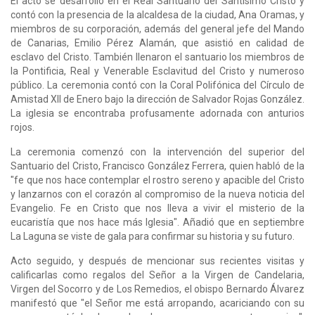
El acto se desarrolló en el Real Santuario del Santísimo Cristo y
contó con la presencia de la alcaldesa de la ciudad, Ana Oramas, y
miembros de su corporación, además del general jefe del Mando
de Canarias, Emilio Pérez Alamán, que asistió en calidad de
esclavo del Cristo. También llenaron el santuario los miembros de
la Pontificia, Real y Venerable Esclavitud del Cristo y numeroso
público. La ceremonia contó con la Coral Polifónica del Círculo de
Amistad XII de Enero bajo la dirección de Salvador Rojas González.
La iglesia se encontraba profusamente adornada con anturios
rojos.
La ceremonia comenzó con la intervención del superior del
Santuario del Cristo, Francisco González Ferrera, quien habló de la
"fe que nos hace contemplar el rostro sereno y apacible del Cristo
y lanzarnos con el corazón al compromiso de la nueva noticia del
Evangelio. Fe en Cristo que nos lleva a vivir el misterio de la
eucaristía que nos hace más Iglesia". Añadió que en septiembre
La Laguna se viste de gala para confirmar su historia y su futuro.
Acto seguido, y después de mencionar sus recientes visitas y
calificarlas como regalos del Señor a la Virgen de Candelaria,
Virgen del Socorro y de Los Remedios, el obispo Bernardo Álvarez
manifestó que "el Señor me está arropando, acariciando con su