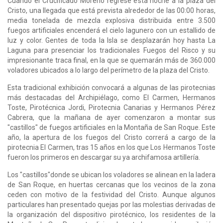
Cuando el Crucificado Moreno regrese esta noche a la plaza del
Cristo, una llegada que está prevista alrededor de las 00:00 horas,
media tonelada de mezcla explosiva distribuida entre 3.500
fuegos artificiales encenderá el cielo lagunero con un estallido de
luz y color. Gentes de toda la Isla se desplazarán hoy hasta La
Laguna para presenciar los tradicionales Fuegos del Risco y su
impresionante traca final, en la que se quemarán más de 360.000
voladores ubicados a lo largo del perímetro de la plaza del Cristo.
Esta tradicional exhibición convocará a algunas de las pirotecnias
más destacadas del Archipiélago, como El Carmen, Hermanos
Toste, Pirotécnica Jordi, Pirotecnia Canarias y Hermanos Pérez
Cabrera, que la mañana de ayer comenzaron a montar sus
"castillos" de fuegos artificiales en la Montaña de San Roque. Este
año, la apertura de los fuegos del Cristo correrá a cargo de la
pirotecnia El Carmen, tras 15 años en los que Los Hermanos Toste
fueron los primeros en descargar su ya archifamosa artillería.
Los "castillos"donde se ubican los voladores se alinean en la ladera
de San Roque, en huertas cercanas que los vecinos de la zona
ceden con motivo de la festividad del Cristo. Aunque algunos
particulares han presentado quejas por las molestias derivadas de
la organización del dispositivo pirotécnico, los residentes de la