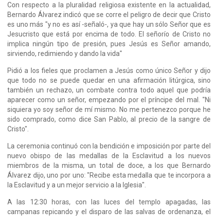
Con respecto a la pluralidad religiosa existente en la actualidad,
Bernardo Álvarez indicó que se corre el peligro de decir que Cristo
es uno más "y no es así -señaló-, ya que hay un sólo Señor que es
Jesucristo que está por encima de todo. El señorío de Cristo no
implica ningún tipo de presión, pues Jesús es Señor amando,
sirviendo, redimiendo y dando la vida"
Pidió a los fieles que proclamen a Jesús como único Señor y dijo
que todo no se puede quedar en una afirmación litúrgica, sino
también un rechazo, un combate contra todo aquel que podría
aparecer como un señor, empezando por el príncipe del mal. "Ni
siquiera yo soy señor de mí mismo. No me pertenezco porque he
sido comprado, como dice San Pablo, al precio de la sangre de
Cristo".
La ceremonia continuó con la bendición e imposición por parte del
nuevo obispo de las medallas de la Esclavitud a los nuevos
miembros de la misma, un total de doce, a los que Bernardo
Álvarez dijo, uno por uno: "Recibe esta medalla que te incorpora a
la Esclavitud y a un mejor servicio a la Iglesia".
A las 12:30 horas, con las luces del templo apagadas, las
campanas repicando y el disparo de las salvas de ordenanza, el