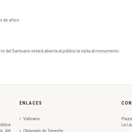
es de aforo
erre del Santuario estará abierta al público la visita al monumento.
ENLACES
CON
Vaticano
Plaza
ública
La La
as del
Obispado de Tenerife