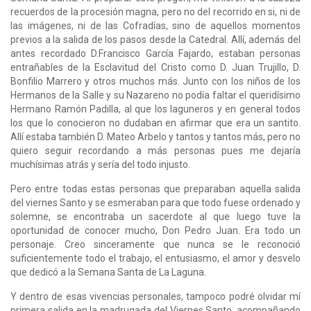
recuerdos de la procesión magna, pero no del recorrido en si, ni de
las imágenes, ni de las Cofradías, sino de aquellos momentos
previos a la salida de los pasos desde la Catedral. Allí, además del
antes recordado D.Francisco García Fajardo, estaban personas
entrañables de la Esclavitud del Cristo como D. Juan Trujillo, D.
Bonfilio Marrero y otros muchos más. Junto con los niños de los
Hermanos de la Salle y su Nazareno no podía faltar el queridísimo
Hermano Ramón Padilla, al que los laguneros y en general todos
los que lo conocieron no dudaban en afirmar que era un santito.
Allí estaba también D. Mateo Arbelo y tantos y tantos más, pero no
quiero seguir recordando a más personas pues me dejaría
muchísimas atrás y sería del todo injusto.
Pero entre todas estas personas que preparaban aquella salida
del viernes Santo y se esmeraban para que todo fuese ordenado y
solemne, se encontraba un sacerdote al que luego tuve la
oportunidad de conocer mucho, Don Pedro Juan. Era todo un
personaje. Creo sinceramente que nunca se le reconoció
suficientemente todo el trabajo, el entusiasmo, el amor y desvelo
que dedicó a la Semana Santa de La Laguna.
Y dentro de esas vivencias personales, tampoco podré olvidar mí
primera salida en la madrugada del Viernes Santo, acompañando