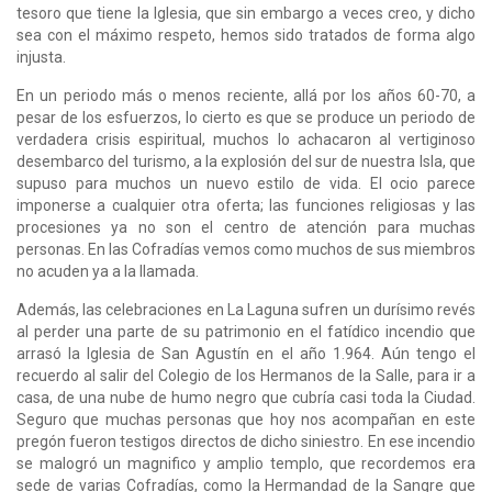
tesoro que tiene la Iglesia, que sin embargo a veces creo, y dicho
sea con el máximo respeto, hemos sido tratados de forma algo
injusta.
En un periodo más o menos reciente, allá por los años 60-70, a
pesar de los esfuerzos, lo cierto es que se produce un periodo de
verdadera crisis espiritual, muchos lo achacaron al vertiginoso
desembarco del turismo, a la explosión del sur de nuestra Isla, que
supuso para muchos un nuevo estilo de vida. El ocio parece
imponerse a cualquier otra oferta; las funciones religiosas y las
procesiones ya no son el centro de atención para muchas
personas. En las Cofradías vemos como muchos de sus miembros
no acuden ya a la llamada.
Además, las celebraciones en La Laguna sufren un durísimo revés
al perder una parte de su patrimonio en el fatídico incendio que
arrasó la Iglesia de San Agustín en el año 1.964. Aún tengo el
recuerdo al salir del Colegio de los Hermanos de la Salle, para ir a
casa, de una nube de humo negro que cubría casi toda la Ciudad.
Seguro que muchas personas que hoy nos acompañan en este
pregón fueron testigos directos de dicho siniestro. En ese incendio
se malogró un magnifico y amplio templo, que recordemos era
sede de varias Cofradías, como la Hermandad de la Sangre que