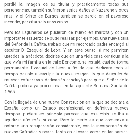
perdió la imagen de su titular y prácticamente todas sus
pertenencias, también sufrieron serios daños el Nazareno y otros
mas, y el Cristo de Burgos también se perdió en el pavoroso
incendio, por citar solo unos casos.
Pero los Laguneros se pusieron de nuevo en marcha y con un
importante esfuerzo se pudo realizar, por ejemplo, una nueva talla
del Señor de la Cañita, trabajo que mí recordado padre encargó al
escultor D. Ezequiel de León. Y en este punto, si me permiten
ustedes la anécdota, decirles que en una vieja casa contigua a la
que vivía mi familia en la calle Bencomo, se instaló, casi de forma
permanente, Ezequiel de León a fin de que dedicara todo el
tiempo posible a esculpir la nueva imagen, lo que después de
muchos esfuerzos y dedicación concluyó para que el Señor de la
Cañita pudiera ya procesionar en la siguiente Semana Santa de
1.965.
Con la llegada de una nueva Constitución en la que se declara a
España como un Estado aconfesional, en definitiva nuevos
tiempos, pudiera en principio parecer que esa crisis se iba a
agudizar aún más si cabe. Pero lo cierto es que comienza a
notarse una recuperación considerable, con la incorporación de
nuevas Cofradías y pasos, tanto en el casco como en los barrios.