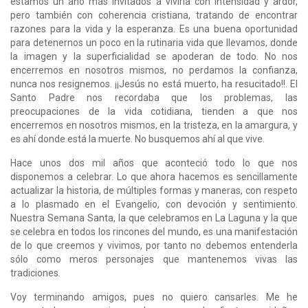
estamos un año más invitados a vivirla con intensidad y ardor,
pero también con coherencia cristiana, tratando de encontrar
razones para la vida y la esperanza. Es una buena oportunidad
para detenernos un poco en la rutinaria vida que llevamos, donde
la imagen y la superficialidad se apoderan de todo. No nos
encerremos en nosotros mismos, no perdamos la confianza,
nunca nos resignemos. ¡¡Jesús no está muerto, ha resucitado!!. El
Santo Padre nos recordaba que los problemas, las
preocupaciones de la vida cotidiana, tienden a que nos
encerremos en nosotros mismos, en la tristeza, en la amargura, y
es ahí donde está la muerte. No busquemos ahí al que vive.
Hace unos dos mil años que aconteció todo lo que nos
disponemos a celebrar. Lo que ahora hacemos es sencillamente
actualizar la historia, de múltiples formas y maneras, con respeto
a lo plasmado en el Evangelio, con devoción y sentimiento.
Nuestra Semana Santa, la que celebramos en La Laguna y la que
se celebra en todos los rincones del mundo, es una manifestación
de lo que creemos y vivimos, por tanto no debemos entenderla
sólo como meros personajes que mantenemos vivas las
tradiciones.
Voy terminando amigos, pues no quiero cansarles. Me he