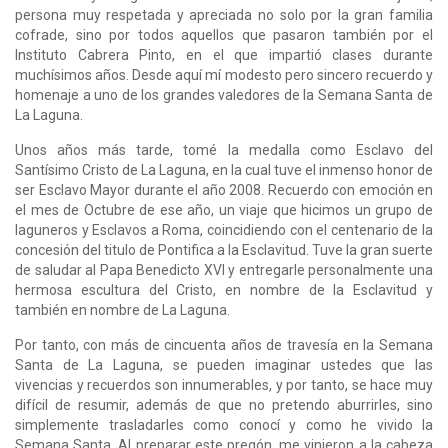
persona muy respetada y apreciada no solo por la gran familia
cofrade, sino por todos aquellos que pasaron también por el
Instituto Cabrera Pinto, en el que impartió clases durante
muchísimos años. Desde aquí mí modesto pero sincero recuerdo y
homenaje a uno de los grandes valedores de la Semana Santa de
La Laguna.
Unos años más tarde, tomé la medalla como Esclavo del
Santísimo Cristo de La Laguna, en la cual tuve el inmenso honor de
ser Esclavo Mayor durante el año 2008. Recuerdo con emoción en
el mes de Octubre de ese año, un viaje que hicimos un grupo de
laguneros y Esclavos a Roma, coincidiendo con el centenario de la
concesión del titulo de Pontifica a la Esclavitud. Tuve la gran suerte
de saludar al Papa Benedicto XVI y entregarle personalmente una
hermosa escultura del Cristo, en nombre de la Esclavitud y
también en nombre de La Laguna.
Por tanto, con más de cincuenta años de travesía en la Semana
Santa de La Laguna, se pueden imaginar ustedes que las
vivencias y recuerdos son innumerables, y por tanto, se hace muy
difícil de resumir, además de que no pretendo aburrirles, sino
simplemente trasladarles como conocí y como he vivido la
Semana Santa. Al preparar este pregón, me vinieron a la cabeza