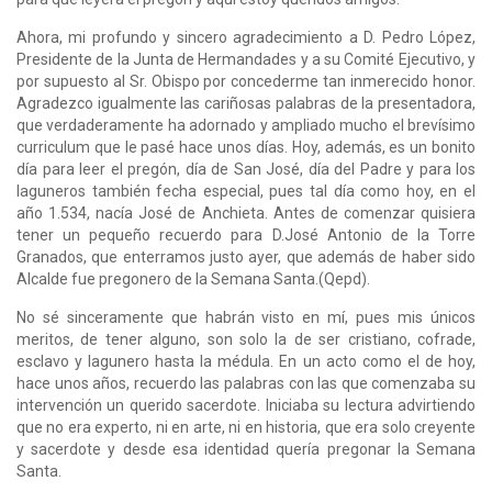
Ahora, mi profundo y sincero agradecimiento a D. Pedro López,
Presidente de la Junta de Hermandades y a su Comité Ejecutivo, y
por supuesto al Sr. Obispo por concederme tan inmerecido honor.
Agradezco igualmente las cariñosas palabras de la presentadora,
que verdaderamente ha adornado y ampliado mucho el brevísimo
curriculum que le pasé hace unos días. Hoy, además, es un bonito
día para leer el pregón, día de San José, día del Padre y para los
laguneros también fecha especial, pues tal día como hoy, en el
año 1.534, nacía José de Anchieta. Antes de comenzar quisiera
tener un pequeño recuerdo para D.José Antonio de la Torre
Granados, que enterramos justo ayer, que además de haber sido
Alcalde fue pregonero de la Semana Santa.(Qepd).
No sé sinceramente que habrán visto en mí, pues mis únicos
meritos, de tener alguno, son solo la de ser cristiano, cofrade,
esclavo y lagunero hasta la médula. En un acto como el de hoy,
hace unos años, recuerdo las palabras con las que comenzaba su
intervención un querido sacerdote. Iniciaba su lectura advirtiendo
que no era experto, ni en arte, ni en historia, que era solo creyente
y sacerdote y desde esa identidad quería pregonar la Semana
Santa.