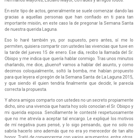
Hermanos Mayores, Esclavo Mayor, Cofrades y amigos todos.
En este tipo de actos, generalmente se suele comenzar dando las
gracias a aquellas personas que han confiado en ti para tan
importante misión, en este caso la de pregonar la Semana Santa
de nuestra querida Laguna.
Eso lo haré también yo, por supuesto, pero antes, sí me lo
permiten, quisiera compartir con ustedes las vivencias que tuve en
la tarde del jueves 15 de enero. Ese día, recibo la llamada del Sr.
Obispo y me indica que quería hablar conmigo. Tras unos minutos
charlando, me dice, ¡¡bueno!! vamos a hablar del asunto, y como
decimos coloquialmente, soltó la bomba, me habían propuesto
para que leyera el pregón de la Semana Santa de La Laguna 2015,
y que siendo él quien tendría finalmente que decidir, le parecía
correcta la propuesta.
Y ahora amigos comparto con ustedes no un secreto propiamente
dicho, sino una vivencia que hasta hoy solo conocían el Sr. Obispo y
mi querida esposa. Sencillamente le contesté respetuosamente
que no me atrevía a aceptar tal encargo. Le expliqué los motivos
de mí negativa pues pensé, y lo sigo pensando, que no solo no
sabría hacerlo sino además que no era yo merecedor de tan alto
honor. Trató de convencerme con varios argumentos, entre otros,