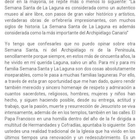
decir en la mayoría, se repite más o menos lo siguiente: “La
Semana Santa de La Laguna es considerada como un autentico
museo al aire libre, con pasos de gran valor histórico y artístico,
verdaderas obras de orfebrería impresionantes, con muchos
siglos de historia. La Semana Santa de La Laguna es además
considerada como la más importante del Archipiélago Canario”
Yo tengo que confesarles que no puedo opinar sobre otra
Semana Santa, ni del Archipiélago ni de la Península,
sencillamente porque siempre, en estos más de cincuenta años, la
he vivido en mí querida Laguna, salvo un año. Para mí y para mi
familia Semana Santa y La Laguna son dos cosas absolutamente
inseparables, como le pasa a muchas familias laguneras. Por ello,
a través de esta gran oportunidad que me han dado, quiero rendir
también merecido y sincero homenaje de respeto y admiración a
cuantos sacerdotes, religiosos, hombres, mujeres y niños han
hecho, y siguen haciendo posible, desde su entrega, actitud y
trabajo, que la pasión, muerte y resurrección de Jesucristo se viva
intensamente, además de en los templos, también en las calles. El
Papa Francisco en una homilía dentro del año de la fe dirigida a
multitud de Hermandades y Cofradías, apuntaba lo siguiente: Son
ustedes una realidad tradicional de la Iglesia que ha vivido en los
últimos tiempos una renovación y un redescubrimiento. Es un