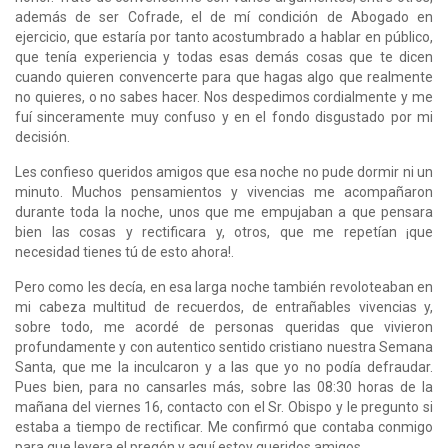
además de ser Cofrade, el de mí condición de Abogado en
ejercicio, que estaría por tanto acostumbrado a hablar en público,
que tenía experiencia y todas esas demás cosas que te dicen
cuando quieren convencerte para que hagas algo que realmente
no quieres, o no sabes hacer. Nos despedimos cordialmente y me
fuí sinceramente muy confuso y en el fondo disgustado por mi
decisión.
Les confieso queridos amigos que esa noche no pude dormir ni un
minuto. Muchos pensamientos y vivencias me acompañaron
durante toda la noche, unos que me empujaban a que pensara
bien las cosas y rectificara y, otros, que me repetían ¡que
necesidad tienes tú de esto ahora!.
Pero como les decía, en esa larga noche también revoloteaban en
mi cabeza multitud de recuerdos, de entrañables vivencias y,
sobre todo, me acordé de personas queridas que vivieron
profundamente y con autentico sentido cristiano nuestra Semana
Santa, que me la inculcaron y a las que yo no podía defraudar.
Pues bien, para no cansarles más, sobre las 08:30 horas de la
mañana del viernes 16, contacto con el Sr. Obispo y le pregunto si
estaba a tiempo de rectificar. Me confirmó que contaba conmigo
para que leyera el pregón y aquí estoy queridos amigos.