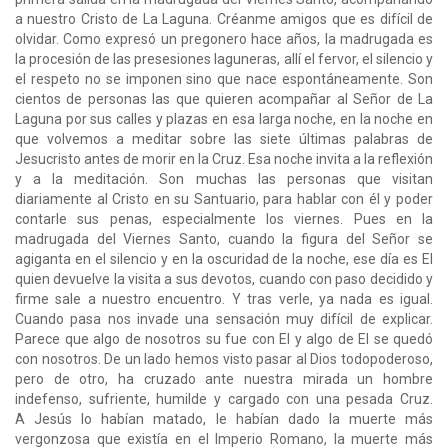
a nuestro Cristo de La Laguna. Créanme amigos que es difícil de
olvidar. Como expresó un pregonero hace años, la madrugada es
la procesión de las presesiones laguneras, allí el fervor, el silencio y
el respeto no se imponen sino que nace espontáneamente. Son
cientos de personas las que quieren acompañar al Señor de La
Laguna por sus calles y plazas en esa larga noche, en la noche en
que volvemos a meditar sobre las siete últimas palabras de
Jesucristo antes de morir en la Cruz. Esa noche invita a la reflexión
y a la meditación. Son muchas las personas que visitan
diariamente al Cristo en su Santuario, para hablar con él y poder
contarle sus penas, especialmente los viernes. Pues en la
madrugada del Viernes Santo, cuando la figura del Señor se
agiganta en el silencio y en la oscuridad de la noche, ese día es El
quien devuelve la visita a sus devotos, cuando con paso decidido y
firme sale a nuestro encuentro. Y tras verle, ya nada es igual.
Cuando pasa nos invade una sensación muy difícil de explicar.
Parece que algo de nosotros su fue con El y algo de El se quedó
con nosotros. De un lado hemos visto pasar al Dios todopoderoso,
pero de otro, ha cruzado ante nuestra mirada un hombre
indefenso, sufriente, humilde y cargado con una pesada Cruz.
A Jesús lo habían matado, le habían dado la muerte más
vergonzosa que existía en el Imperio Romano, la muerte más