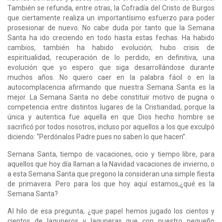
También se refunda, entre otras, la Cofradía del Cristo de Burgos
que ciertamente realiza un importantísimo esfuerzo para poder
prosesionar de nuevo. No cabe duda por tanto que la Semana
Santa ha ido creciendo en todo hasta estas fechas. Ha habido
cambios, también ha habido evolución; hubo crisis de
espiritualidad, recuperación de lo perdido, en definitiva, una
evolución que yo espero que siga desarrollándose durante
muchos años. No quiero caer en la palabra fácil o en la
autocomplacencia afirmando que nuestra Semana Santa es la
mejor. La Semana Santa no debe constituir motivo de pugna o
competencia entre distintos lugares de la Cristiandad, porque la
única y autentica fue aquella en que Dios hecho hombre se
sacrificó por todos nosotros, incluso por aquellos a los que exculpó
diciendo: “Perdónalos Padre pues no saben lo que hacen”.
Semana Santa, tiempo de vacaciones, ocio y tiempo libre, para
aquellos que hoy día llaman a la Navidad vacaciones de invierno, o
a esta Semana Santa que pregono la consideran una simple fiesta
de primavera. Pero para los que hoy aquí estamos,¿qué es la
Semana Santa?
Al hilo de esa pregunta, ¿que papel hemos jugado los cientos y
cientos de laguneros y laguneras que con nuestro pequeño