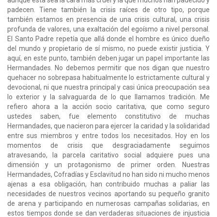
aunque esta sea la cara más cruel y la que muchos han padecido y
padecen. Tiene también la crisis raíces de otro tipo, porque
también estamos en presencia de una crisis cultural, una crisis
profunda de valores, una exaltación del egoísmo a nivel personal.
El Santo Padre repetía que allá donde el hombre es único dueño
del mundo y propietario de sí mismo, no puede existir justicia. Y
aquí, en este punto, también deben jugar un papel importante las
Hermandades. No debemos permitir que nos digan que nuestro
quehacer no sobrepasa habitualmente lo estrictamente cultural y
devocional, ni que nuestra principal y casi única preocupación sea
lo exterior y la salvaguarda de lo que llamamos tradición. Me
refiero ahora a la acción socio caritativa, que como seguro
ustedes saben, fue elemento constitutivo de muchas
Hermandades, que nacieron para ejercer la caridad y la solidaridad
entre sus miembros y entre todos los necesitados. Hoy en los
momentos de crisis que desgraciadamente seguimos
atravesando, la parcela caritativo social adquiere pues una
dimensión y un protagonismo de primer orden. Nuestras
Hermandades, Cofradías y Esclavitud no han sido ni mucho menos
ajenas a esa obligación, han contribuido muchas a paliar las
necesidades de nuestros vecinos aportando su pequeño granito
de arena y participando en numerosas campañas solidarias, en
estos tiempos donde se dan verdaderas situaciones de injusticia