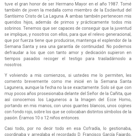
tuve el gran honor de ser Hermano Mayor en el año 1987. Tomé
también de joven la medalla como miembro de la Esclavitud del
Santísimo Cristo de La Laguna. A ambas también pertenecen mis
queridos hijos, además de primos y prácticamente todos mis
sobrinos. Tenemos que ser capaces de conseguir que la juventud
se implique, y nosotros con ellos, para que el relevo generacional,
que por fuerza tiene que producirse, mantenga el esplendor de la
Semana Santa y sea una garantía de continuidad. No podemos
defraudar a los que con tanto amor y dedicación supieron en
tiempos pasados recoger el testigo para trasladárnoslo a
nosotros.
Y volviendo a mis comienzos, si ustedes me lo permiten, les
comento brevemente como me inicié en la Semana Santa
Lagunera, aunque la fecha no la se exactamente. Solo sé que con
muy pocos años prosesionaba delante del Señor de la Cañita, que
así conocemos los Laguneros a la Imagen del Ecce Homo,
portando en mis manos, con unos guantes blancos, unos cojines
con fondo rojo, sobre los que se colocaban distintos símbolos de la
pasión. Éramos 10 o 12 niños entonces.
Casi todo, por no decir todo en esa Cofradía, lo gestionaba,
coordinaba y arreglaba el recordado D. Francisco García Fajardo,