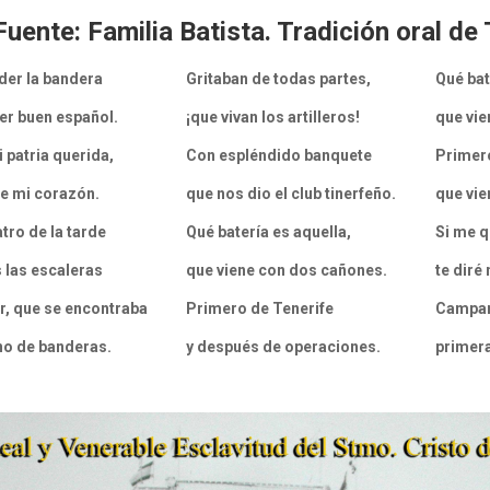
uente: Familia Batista. Tradición oral de 
der la bandera
Gritaban de todas partes,
Qué bat
er buen español.
¡que vivan los artilleros!
que vie
 patria querida,
Con espléndido banquete
Primero
e mi corazón.
que nos dio el club tinerfeño.
que vi
atro de la tarde
Qué batería es aquella,
Si me q
 las escaleras
que viene con dos cañones.
te diré
r, que se encontraba
Primero de Tenerife
Campam
no de banderas.
y después de operaciones.
primera