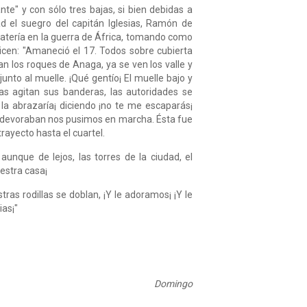
nte" y con sólo tres bajas, si bien debidas a
d el suegro del capitán Iglesias, Ramón de
batería en la guerra de África, tomando como
dicen: "Amaneció el 17. Todos sobre cubierta
an los roques de Anaga, ya se ven los valle y
junto al muelle. ¡Qué gentío¡ El muelle bajo y
las agitan sus banderas, las autoridades se
la abrazaría¡ diciendo ¡no te me escaparás¡
s devoraban nos pusimos en marcha. Ésta fue
rayecto hasta el cuartel.
unque de lejos, las torres de la ciudad, el
estra casa¡
ras rodillas se doblan, ¡Y le adoramos¡ ¡Y le
ias¡"
Domingo