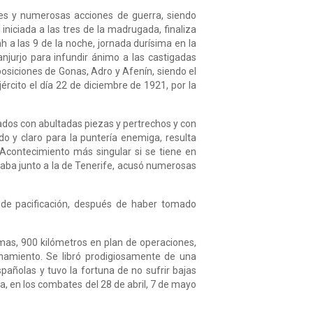
tes y numerosas acciones de guerra, siendo
niciada a las tres de la madrugada, finaliza
 a las 9 de la noche, jornada durísima en la
njurjo para infundir ánimo a las castigadas
posiciones de Gonas, Adro y Afenín, siendo el
ército el día 22 de diciembre de 1921, por la
dos con abultadas piezas y pertrechos y con
o y claro para la puntería enemiga, resulta
 Acontecimiento más singular si se tiene en
raba junto a la de Tenerife, acusó numerosas
s de pacificación, después de haber tomado
mas, 900 kilómetros en plan de operaciones,
namiento. Se libró prodigiosamente de una
añolas y tuvo la fortuna de no sufrir bajas
, en los combates del 28 de abril, 7 de mayo