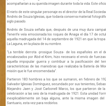
acompañarían a su querida imagen durante toda la vida. Este oficia
El nieto de este singular personaje es el director de la Real Socie
Andrés de Souza Iglesias, que todavía conserva material fotográfi
siglo pasado.
Andrés de Souza señala que, después de una muy dura campañ
Tenerife veía emocionada los roques de Anaga el día 17 de oct
aquella madrugada del 14 de septiembre de 1921 en que la tropa 
La Laguna, en la plaza de su nombre.
"La terrible derrota -prosigue Souza- de los españoles en el de
encabezados por Abd-el Krim, hizo necesario el envío de fuerzas
aquella impopular guerra y contribuir a la pacificación del ter
características de las maniobras que realizaba la Batería de Mo
misión que le fue encomendada".
Partieron 183 hombres a los que se sumaron, en febrero de 192
Salvador Iglesias Domínguez, secundado por sus tenientes, Sebast
Alejandro Jaen y José Carbonell Marco, los que partieron de la 
celebración a las seis de la madrugada de 1921. Esta unidad fo
inexplicablemente sin baja alguna, ante la misma imagen de
Santuario, esta vez para recibirlos.