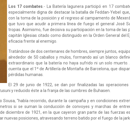
Los 17 combates
.- La Batería lagunera participó en 17 comba
especialmente digna de destacar la batalla de Feddan-Yebel que, i
con la toma de la posición y el regreso al campamento de Mexeráh
que tuvo que acudir a primera línea de fuego el general José Sa
tropas. Asimismo, fue decisiva su participación en la toma de las 
capitán Iglesias citado como distinguido en la Orden General del Ej
eficacia frente al enemigo.
Tratándose de dos centenares de hombres, siempre juntos, equipa
alrededor de 50 caballos y mulos, formando así un blanco definid
extraordinario que la batería no haya sufrido ni un solo muerto.
cuenta que el 1º de Artillería de Montaña de Barcelona, que dispa
pérdidas humanas.
El 29 de junio de 1922, se dan por finalizadas las operacione
 Rusuni y reducido éste a la franja de las cumbres de Buhasen.
o Sousa, "había recorrido, durante la campaña y en condiciones extre
lómetros si se suman la conducción de convoyes y marchas de entre
de diciembre de 1921, en la que cayeron gran parte de las fuerzas esp
 nuevas posiciones, atravesando terreno batido por el fuego de la jarka