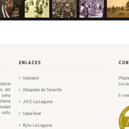
ENLACES
CON
Vaticano
Plaza
ública
La La
as del
Obispado de Tenerife
 para
E-mai
stiana
J.H.C. La Laguna
piedad
 culto
Casa Real
Ayto. La Laguna