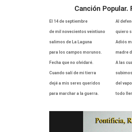
Canción Popular. F
El 14 de septiembre
Al defen
de mil novecientos veintiuno
quiero s
salimos de La Laguna
Adiós mi
para los campos morunos.
madre d
Fecha que no olvidaré.
A las cu
Cuando salí de mi tierra
subimos
dejé a mis seres queridos
del vapo
para marchar a la guerra.
todo lle