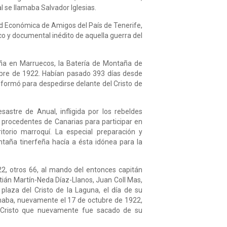
l se llamaba Salvador Iglesias.
dad Económica de Amigos del País de Tenerife,
co y documental inédito de aquella guerra del
a en Marruecos, la Batería de Montaña de
ubre de 1922. Habían pasado 393 días desde
formó para despedirse delante del Cristo de
sastre de Anual, infligida por los rebeldes
 procedentes de Canarias para participar en
ritorio marroquí. La especial preparación y
ntaña tinerfeña hacía a ésta idónea para la
2, otros 66, al mando del entonces capitán
ián Martín-Neda Díaz-Llanos, Juan Coll Mas,
plaza del Cristo de la Laguna, el día de su
rmaba, nuevamente el 17 de octubre de 1922,
l Cristo que nuevamente fue sacado de su