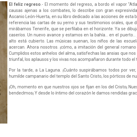
El feliz regreso
.- El momento del regreso, a bordo el vapor "Atla
causas ajenas a los combates, lo describe con gran expresivida
Ascanio León-Huerta, en su libro dedicado a las acciones de esta 
referencia las cartas de su yerno y sus testimonios orales, que 
mirábamos Tenerife, que se perfilaba en el horizonte. Ya se dibuj
caseríos. Un nuevo avance y estamos en la bahía... en el puerto... 
alto está cubierto. Las músicas suenan, los niños de las escue
acercan. Ahora nosotros. ¡cómo, a imitación del general romano 
Cumplidos estos anhelos del alma, satisfechas las ansias que no
triunfal, los aplausos y los vivas nos acompañaron durante todo el t
Por la tarde, a La Laguna. ¡Cuánto suspirábamos todos por ver, a
humilde campanario del templo del Santo Cristo, los pórticos de nu
¡Oh, momento en que nuestros ojos se fijan en los del Cristo¡ Nuest
bendecImos¡ Y desde lo íntimo del corazón le damos rendidas grac