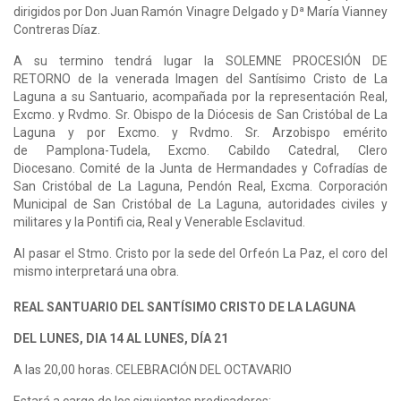
dirigidos por Don Juan Ramón Vinagre Delgado y Dª María Vianney
Contreras Díaz.
A su termino tendrá lugar la SOLEMNE PROCESIÓN DE
RETORNO de la venerada Imagen del Santísimo Cristo de La
Laguna a su Santuario, acompañada por la representación Real,
Excmo. y Rvdmo. Sr. Obispo de la Diócesis de San Cristóbal de La
Laguna y por Excmo. y Rvdmo. Sr. Arzobispo emérito
de Pamplona-Tudela, Excmo. Cabildo Catedral, Clero
Diocesano. Comité de la Junta de Hermandades y Cofradías de
San Cristóbal de La Laguna, Pendón Real, Excma. Corporación
Municipal de San Cristóbal de La Laguna, autoridades civiles y
militares y la Pontifi cia, Real y Venerable Esclavitud.
Al pasar el Stmo. Cristo por la sede del Orfeón La Paz, el coro del
mismo interpretará una obra.
REAL SANTUARIO DEL SANTÍSIMO CRISTO DE LA LAGUNA
DEL LUNES, DIA 14 AL LUNES, DÍA 21
A las 20,00 horas. CELEBRACIÓN DEL OCTAVARIO
Estará a cargo de los siguientes predicadores: