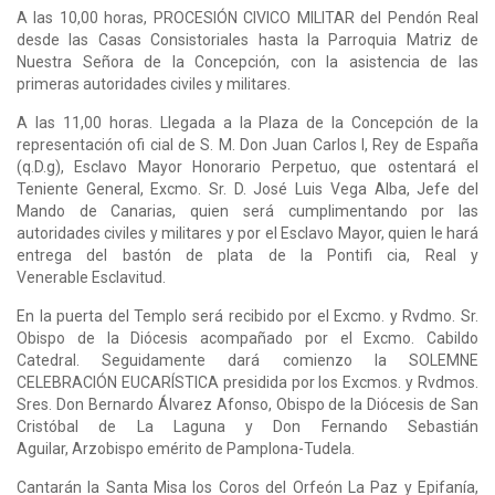
A las 10,00 horas, PROCESIÓN CIVICO MILITAR del Pendón Real
desde las Casas Consistoriales hasta la Parroquia Matriz de
Nuestra Señora de la Concepción, con la asistencia de las
primeras autoridades civiles y militares.
A las 11,00 horas. Llegada a la Plaza de la Concepción de la
representación ofi cial de S. M. Don Juan Carlos I, Rey de España
(q.D.g), Esclavo Mayor Honorario Perpetuo, que ostentará el
Teniente General, Excmo. Sr. D. José Luis Vega Alba, Jefe del
Mando de Canarias, quien será cumplimentando por las
autoridades civiles y militares y por el Esclavo Mayor, quien le hará
entrega del bastón de plata de la Pontifi cia, Real y
Venerable Esclavitud.
En la puerta del Templo será recibido por el Excmo. y Rvdmo. Sr.
Obispo de la Diócesis acompañado por el Excmo. Cabildo
Catedral. Seguidamente dará comienzo la SOLEMNE
CELEBRACIÓN EUCARÍSTICA presidida por los Excmos. y Rvdmos.
Sres. Don Bernardo Álvarez Afonso, Obispo de la Diócesis de San
Cristóbal de La Laguna y Don Fernando Sebastián
Aguilar, Arzobispo emérito de Pamplona-Tudela.
Cantarán la Santa Misa los Coros del Orfeón La Paz y Epifanía,