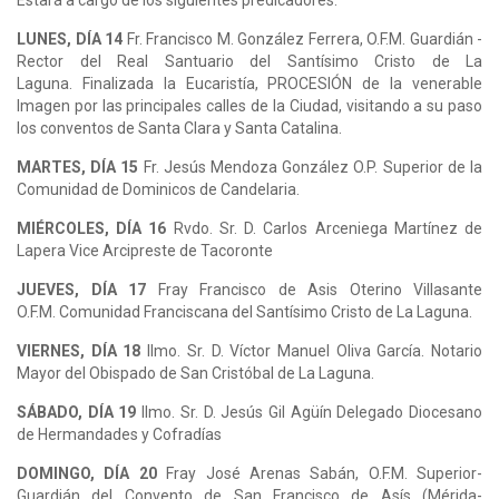
LUNES, DÍA 14
Fr. Francisco M. González Ferrera, O.F.M. Guardián -
Rector del Real Santuario del Santísimo Cristo de La
Laguna. Finalizada la Eucaristía, PROCESIÓN de la venerable
Imagen por las principales calles de la Ciudad, visitando a su paso
los conventos de Santa Clara y Santa Catalina.
MARTES, DÍA 15
Fr. Jesús Mendoza González O.P. Superior de la
Comunidad de Dominicos de Candelaria.
MIÉRCOLES, DÍA 16
Rvdo. Sr. D. Carlos Arceniega Martínez de
Lapera Vice Arcipreste de Tacoronte
JUEVES, DÍA 17
Fray Francisco de Asis Oterino Villasante
O.F.M. Comunidad Franciscana del Santísimo Cristo de La Laguna.
VIERNES, DÍA 18
Ilmo. Sr. D. Víctor Manuel Oliva García. Notario
Mayor del Obispado de San Cristóbal de La Laguna.
SÁBADO, DÍA 19
Ilmo. Sr. D. Jesús Gil Agüín Delegado Diocesano
de Hermandades y Cofradías
DOMINGO, DÍA 20
Fray José Arenas Sabán, O.F.M. Superior-
Guardián del Convento de San Francisco de Asís (Mérida-