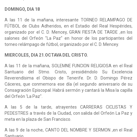
DOMINGO, DIA 18
A las 11 de la mañana, interesante TORNEO RELAMPAGO DE
FÚTBOL de Clubs Adheridos, en el Estadio del Real Hespérides,
organizado por el C. D. Mencey, GRAN FIESTA DE TARDE ,en los
salones del Orfeón "La Paz" en honor de los participantes del
torneo relámpago de fútbol, organizado por el C. D. Mencey.
MIERCOLES, DIA 21.OCTAVA DEL CRISTO.
A las 11 de la mañana, SOLEMNE FUNCION RELIGIOSA en el Real
Santuario del Stmo. Cristo, presidiéndolo Su Excelencia
Reverendísima el Obispo de Tenerife. Dr. D. Domingo Pérez
Cáceres, que conmemora ese día (el segundo aniversario de su
Consagración Episcopal. Habrá sermón y cantará la Misa la capilla
del Orfeón 'La Paz".
A las 5 de la tarde, atrayentes CARRERAS CICLISTAS Y
PEDESTRES a través de la Ciudad, con salida del Orfeón La Paz y
meta en la plaza de San Francisco.
A las 9 de la noche, CANTO DEL NOMBRE Y SERMON ,en el Real
Santuario.