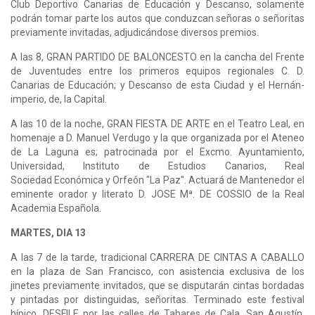
Club Deportivo Canarias de Educación y Descanso, solamente
podrán tomar parte los autos que conduzcan señoras o señoritas
previamente invitadas, adjudicándose diversos premios.
A las 8, GRAN PARTIDO DE BALONCESTO en la cancha del Frente
de Juventudes entre los primeros equipos regionales C. D.
Canarias de Educación; y Descanso de esta Ciudad y el Hernán-
imperio, de, la Capital.
A las 10 de la noche, GRAN FIESTA DE ARTE en el Teatro Leal, en
homenaje a D. Manuel Verdugo y la que organizada por el Ateneo
de La Laguna es; patrocinada por el Excmo. Ayuntamiento,
Universidad, Instituto de Estudios Canarios, Real
Sociedad Económica y Orfeón "La Paz". Actuará de Mantenedor el
eminente orador y literato D. JOSE Mª. DE COSSIO de la Real
Academia Española.
MARTES, DIA 13
A las 7 de la tarde, tradicional CARRERA DE CINTAS A CABALLO
en la plaza de San Francisco, con asistencia exclusiva de los
jinetes previamente invitados, que se disputarán cintas bordadas
y pintadas por distinguidas, señoritas. Terminado este festival
hípico, DESFILE por las calles de Tabares de Cala, San Agustín,