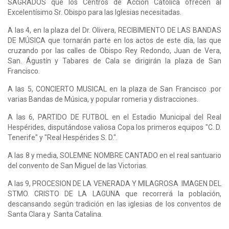
SAGRADOS que los Centros de Acción Católica ofrecen al
Excelentísimo Sr. Obispo para las Iglesias necesitadas.
A las 4, en la plaza del Dr. Olivera, RECIBIMIENTO DE LAS BANDAS
DE MÚSICA que tornarán parte en los actos de este día, las que
cruzando por las calles de Obispo Rey Redondo, Juan de Vera,
San. Águstín y Tabares de Cala se dirigirán la plaza de San
Francisco.
A las 5, CONCIERTO MUSICAL en la plaza de San Francisco .por
varias Bandas de Música, y popular romeria y distracciones.
A las 6, PARTIDO DE FUTBOL en el Estadio Municipal del Real
Hespérides, disputándose valiosa Copa los primeros equipos "C. D.
Tenerife" y "Real Hespérides S. D.".
A las 8 y media, SOLEMNE NOMBRE CANTADO en el real santuario
del convento de San Miguel de las Victorias.
A las 9, PROCESION DE LA VENERADA Y MILAGROSA IMAGEN DEL
STMO. CRISTO DE LA LAGUNA que recorrerá la población,
descansando según tradición en las iglesias de los conventos de
Santa Clara y Santa Catalina.