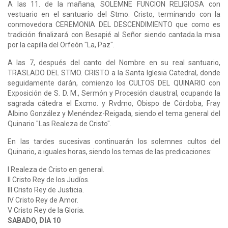
A las 11. de la mañana, SOLEMNE FUNCION RELIGIOSA con
vestuario en el santuario del Stmo. Cristo, terminando con la
conmovedora CEREMONIA DEL DESCENDIMIENTO que como es
tradición finalizará con Besapié al Señor siendo cantada.la misa
por la capilla del Orfeón "La, Paz".
A las 7, después del canto del Nombre en su real santuario,
TRASLADO DEL STMO. CRISTO a la Santa Iglesia Catedral, donde
seguidamente darán, comienzo los CULTOS DEL QUINARIO con
Exposición de S. D. M., Sermón y Procesión claustral, ocupando la
sagrada cátedra el Excmo. y Rvdmo, Obispo de Córdoba, Fray
Albino González y Menéndez-Reigada, siendo el tema general del
Quinario "Las Realeza de Cristo".
En las tardes sucesivas continuarán los solemnes cultos del
Quinario, a iguales horas, siendo los temas de las predicaciones:
I Realeza de Cristo en general.
II Cristo Rey de los Judíos.
III Cristo Rey de Justicia.
IV Cristo Rey de Amor.
V Cristo Rey de la Gloria.
SABADO, DIA 10