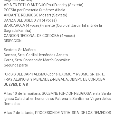
ARIA EN ESTILO ANTIGUO Paul Franchy (Sexteto)
POESIA por Emeterio Gutiérrez Albelo
ANDANTE RELIGIOSO Mozart (Sexteto)
DANZA DEL SIGLO XVIII (4 voces)
BARCAROLA (4 voces) Fraliette (Coro del Jardín Infantil de la
Sagrada Familia)
CANCION REGIONAL DE CORDOBA (4 voces)
DIRECCION
Sexteto, Sr. Mañero
Danzas, Srta. Cecilia Hernández Acosta
Coros, Srta. Concepción Martín González.
Segunda parte
"CRISIS DEL CAPITALISMO-, por el EXCMO. Y RVDMO. SR. DR. D.
FRAY ALBINO G. Y MENENDEZ-REIGADA, OBISPO DE CORDOBA
JUEVES, DIA 8
A las 10 de la mañana, SOLEMNE FUNCION RELIGIOSA en la Santa
Iglesia Catedral, en honor de su Patrona la Santísima. Virgen de los
Remedios.
A las 7 de la tarde, PROCESION DE NTRA. SRA. DE LOS REMEDIOS