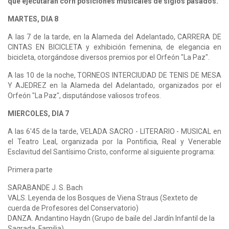
que ejecutarán corn posiciones musicales de siglos pasados.
MARTES, DIA 8
A las 7 de la tarde, en la Alameda del Adelantado, CARRERA DE
CINTAS EN BICICLETA y exhibición femenina, de elegancia en
bicicleta, otorgándose diversos premios por el Orfeón "La Paz".
A las 10 de la noche, TORNEOS INTERCIUDAD DE TENIS DE MESA
Y AJEDREZ en la Alameda del Adelantado, organizados por el
Orfeón "La Paz", disputándose valiosos trofeos.
MIERCOLES, DIA 7
A las 6'45 de la tarde, VELADA SACRO - LITERARIO - MUSICAL en
el Teatro Leal, organizada por la Pontificia, Real y Venerable
Esclavitud del Santísimo Cristo, conforme al siguiente programa:
Primera parte
SARABANDE J. S. Bach
VALS. Leyenda de los Bosques de Viena Straus (Sexteto de
cuerda de Profesores del Conservatorio)
DANZA. Andantino Haydn (Grupo de baile del Jardín Infantil de la
Sagrada. Familia)