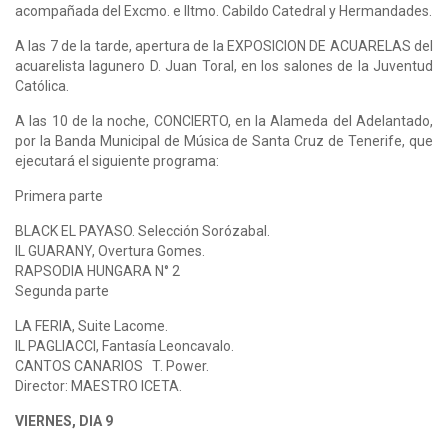
acompañada del Excmo. e Iltmo. Cabildo Catedral y Hermandades.
A las 7 de la tarde, apertura de la EXPOSICION DE ACUARELAS del
acuarelista lagunero D. Juan Toral, en los salones de la Juventud
Católica.
A las 10 de la noche, CONCIERTO, en la Alameda del Adelantado,
por la Banda Municipal de Música de Santa Cruz de Tenerife, que
ejecutará el siguiente programa:
Primera parte
BLACK EL PAYASO. Selección Sorózabal.
IL GUARANY, Overtura Gomes.
RAPSODIA HUNGARA N° 2
Segunda parte
LA FERIA, Suite Lacome.
IL PAGLIACCI, Fantasía Leoncavalo.
CANTOS CANARIOS T. Power.
Director: MAESTRO ICETA.
VIERNES, DIA 9