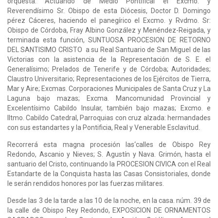
orquesta. Actuando de Medio Pontifical el Excmo. y
Reverendísimo Sr. Obispo de esta Diócesis, Doctor D. Domingo
pérez Cáceres, haciendo el panegírico el Excmo. y Rvdmo. Sr:
Obispo de Córdoba, Fray Albino González y Menéndez-Reigada, y
terminada esta función, SUNTUOSA PROCESION DE RETORNO
DEL SANTISIMO CRISTO a su Real Santuario de San Miguel de las
Victorias con la asistencia de la Representación de S. E. el
Generalísimo; Prelados de Tenerife y de Córdoba; Autoridades;
Claustro Universitario; Representaciones de los Ejércitos de Tierra,
Mar y Aire; Excmas. Corporaciones Municipales de Santa Cruz y La
Laguna bajo mazas; Excma. Mancomunidad Provincial y
Excelentísimo Cabildo Insular, también bajo mazas; Excmo. e
Iltmo. Cabildo Catedral, Parroquias con cruz alzada: hermandades
con sus estandartes y la Pontificia, Real y Venerable Esclavitud.
Recorrerá esta magna procesión las‘calles de Obispo Rey
Redondo, Ascanio y Nieves; S. Agustín y Nava. Grimón, hasta el
santuario del Cristo, continuando la PROCESION CIVICA con el Real
Estandarte de la Conquista hasta las Casas Consistoriales, donde
le serán rendidos honores por las fuerzas militares.
Desde las 3 de la tarde a las 10 de la noche, en la casa. núm. 39 de
la calle de Obispo Rey Redondo, EXPOSICION DE ORNAMENTOS