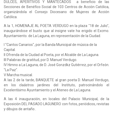
DULCES, APERITIVOS Y MANTECADOS a beneficio de las
Secciones de Benéfico Social de 103 Centros de Acción Católica,
organizándola el Consejo Diocesano de Mujeres de Acción
Católica.
A la 1, HOMENAJE AL POETA VERDUGO en la plaza "18 de Julio",
inaugurándose el busto que al insigne vate ha erigido el Excmo.
Ayuntamiento. de La Laguna, en representación de la Ciudad.
I "Cantos Canarios", por la Banda Municipal de música de la
Capital.
II Ofrenda de la Ciudad al Poeta, por el Alcalde de La Laguna.
III Palabras de gratitud, por D. Manuel Verdugo.
IV Himno a La Laguna, de D. José Gonzdkz Gutiérrez, por el Orfeón.
"La Paz".
V Marcha musical.
A las 2 de la tarde, BANQUETE al gran poeta D. Manuel Verdugo,
en los claástros jardines del Instituto, patrocinándolo el
Excelentísimo Ayuntamiento y el Ateneo de La Laguna.
A las 4 inauguración, en locales del Palacio Municipal, de la
Exposición DEL PASADO LAGUNERO con fotos, periódicos, revistas
y dibujos de antaño..