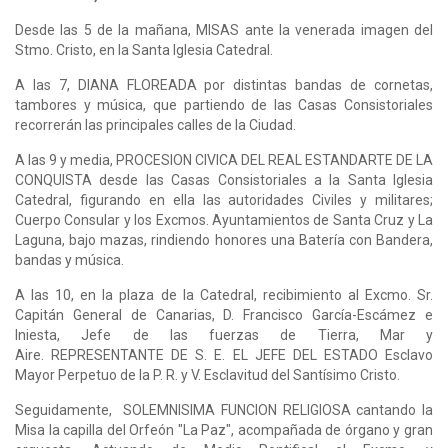
Desde las 5 de la mañana, MISAS ante la venerada imagen del
Stmo. Cristo, en la Santa Iglesia Catedral.
A las 7, DIANA FLOREADA por distintas bandas de cornetas,
tambores y música, que partiendo de las Casas Consistoriales
recorrerán las principales calles de la Ciudad.
A las 9 y media, PROCESION CIVICA DEL REAL ESTANDARTE DE LA
CONQUISTA desde las Casas Consistoriales a la Santa Iglesia
Catedral, figurando en ella las autoridades Civiles y militares;
Cuerpo Consular y los Excmos. Ayuntamientos de Santa Cruz y La
Laguna, bajo mazas, rindiendo honores una Batería con Bandera,
bandas y música.
A las 10, en la plaza de la Catedral, recibimiento al Excmo. Sr.
Capitán General de Canarias, D. Francisco García-Escámez e
Iniesta, Jefe de las fuerzas de Tierra, Mar y
Aire. REPRESENTANTE DE S. E. EL JEFE DEL ESTADO Esclavo
Mayor Perpetuo de la P. R. y V. Esclavitud del Santísimo Cristo.
Seguidamente, SOLEMNISIMA FUNCION RELIGIOSA cantando la
Misa la capilla del Orfeón "La Paz", acompañada de órgano y gran