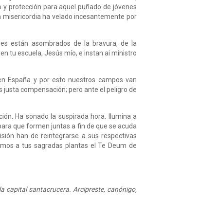
ro y protección para aquel puñado de jóvenes
ita misericordia ha velado incesantemente por
lares están asombrados de la bravura, de la
en tu escuela, Jesús mío, e instan ai ministro
 en España y por esto nuestros campos van
es justa compensación; pero ante el peligro de
ción. Ha sonado la suspirada hora. Ilumina a
, para que formen juntas a fin de que se acuda
isión han de reintegrarse a sus respectivas
taremos a tus sagradas plantas el Te Deum de
a capital santacrucera. Arcipreste, canónigo,