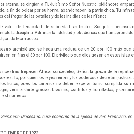
ser eterna, se dirigían a Ti, dulcísimo Señor Nuestro, pidiéndote ampa
de, a fin de pelear por su honra, abandonaban la patria chica. Tu infin
es del fragor de las batallas y de las insidias de los rífenos.
e valor, de tenacidad, de sobriedad sin limites. Sus jefes peninsu
ple la disciplina. Admiran la fidelidad y obediencia que han aprendido 
salgan de Marrruecos.
uestro archipiélago se haga una recluta de un 20 por 100 más que
ven en filas el 80 por 100. El privilegio que ellos gozan en estas islas 
 nuestras trepasen África, concédeles, Señor, la gracia de la repatria
proceres, Tú, por quien los reyes reinan y los poderosos decretan justicia
ios lícitos, pues los canarios no deben esperar turno; cumplida su m
ogar, venir a darte gracias, Dios mío, contritos y humillados, y can
on est numerus.
l Seminario Diocesano; cura económo de la iglesia de San Francisco, en l
EPTIEMBRE DE 1922