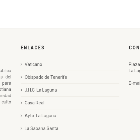
ENLACES
CON
Vaticano
Plaza
ública
La La
as del
Obispado de Tenerife
 para
E-mai
stiana
J.H.C. La Laguna
piedad
 culto
Casa Real
Ayto. La Laguna
La Sabana Santa