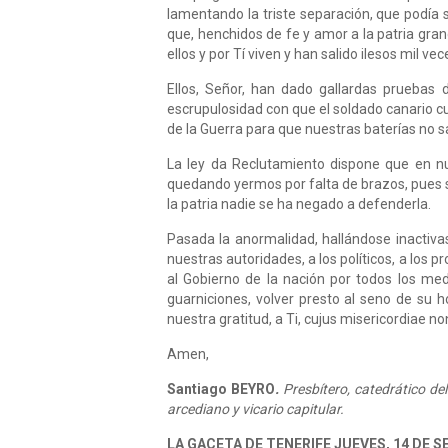
lamentando la triste separación, que podía 
que, henchidos de fe y amor a la patria gran
ellos y por Tí viven y han salido ilesos mil vec
Ellos, Señor, han dado gallardas pruebas d
escrupulosidad con que el soldado canario cum
de la Guerra para que nuestras baterías no 
La ley da Reclutamiento dispone que en n
quedando yermos por falta de brazos, pues sir
la patria nadie se ha negado a defenderla.
Pasada la anormalidad, hallándose inactivas
nuestras autoridades, a los políticos, a los 
al Gobierno de la nación por todos los med
guarniciones, volver presto al seno de su h
nuestra gratitud, a Ti, cujus misericordiae n
Amen,
Santiago BEYRO
.
Presbítero, catedrático de
arcediano y vicario capitular.
LA GACETA DE TENERIFE JUEVES, 14 DE S