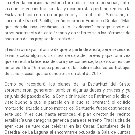
La referida comisión ha estado formada por siete personas, entre
las que se encuentran juristas y economistas pertenecientes a la
Esclavitud, así como un arquitecto y el rector del Santuario, el
sacerdote Daniel Padilla, según enumeró Francisco Doblas. "Más
que decidir nos rendimos a la evidencia", agregó sobre el
pronunciamiento de este órgano y en referencia a los términos de
cada una de las propuestas recibidas.
El esclavo mayor informó de que, a partir de ahora, será necesario
llevar a cabo algunos trámites de carácter previo y que, una vez
que se reciba la licencia de obra y se comience, la previsión es que
en unos 15 o 16 meses puedan estar culminados estos trabajos
de construcción que se conocieron en abril de 2017.
Como se recordará, los planes de la Esclavitud del Cristo
sorprendieron, generaron también algunas dudas y críticas y, ya
en junio del pasado año, la Comisión Insular de Patrimonio le dio el
visto bueno a que la parcela en la que se levantará el edificio
mortuorio, situada a unos metros del Santuario, fuese destinada a
este uso. Y es que, hasta entonces, el plan director del recinto
establecía una categoría genérica para ese terreno. Tras la cita de
ayer -que se tuvo que celebrar en las Casas Capitulares de la
Catedral de La Laguna al encontrarse ocupada la Sala de Juntas