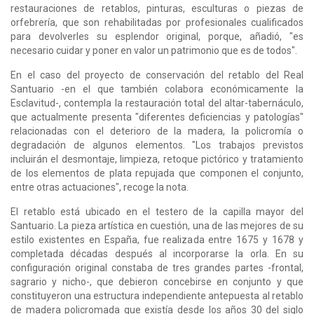
restauraciones de retablos, pinturas, esculturas o piezas de
orfebrería, que son rehabilitadas por profesionales cualificados
para devolverles su esplendor original, porque, añadió, "es
necesario cuidar y poner en valor un patrimonio que es de todos".
En el caso del proyecto de conservación del retablo del Real
Santuario -en el que también colabora económicamente la
Esclavitud-, contempla la restauración total del altar-tabernáculo,
que actualmente presenta "diferentes deficiencias y patologías"
relacionadas con el deterioro de la madera, la policromía o
degradación de algunos elementos. "Los trabajos previstos
incluirán el desmontaje, limpieza, retoque pictórico y tratamiento
de los elementos de plata repujada que componen el conjunto,
entre otras actuaciones", recoge la nota.
El retablo está ubicado en el testero de la capilla mayor del
Santuario. La pieza artística en cuestión, una de las mejores de su
estilo existentes en España, fue realizada entre 1675 y 1678 y
completada décadas después al incorporarse la orla. En su
configuración original constaba de tres grandes partes -frontal,
sagrario y nicho-, que debieron concebirse en conjunto y que
constituyeron una estructura independiente antepuesta al retablo
de madera policromada que existía desde los años 30 del siglo