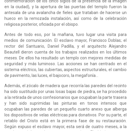
conmemoración de los cinco siglos de la presencia de la imagen
en la ciudad), y la apertura de las puertas del templo fueron la
antesala de una avalancha de fieles que trataban de hacerse un
hueco en la remozada instalación, así como de la celebración
religiosa posterior, oficiada por el obispo.
Antes de todo eso, por la mañana, tuvo lugar una visita para
medios de comunicación. El esclavo mayor, Francisco Doblas; el
rector del Santuario, Daniel Padilla, y el arquitecto Alejandro
Beautell dieron cuenta de los trabajos realizados en los últimos
meses. De ellos ha resultado un templo con mejores medidas de
seguridad y más luminoso. Las acciones se han centrado en el
sistema eléctrico, las cubiertas, aspectos estructurales, el cambio
de pavimento, las luces, el bajocoro, la megafonía...
Además, el zócalo de madera que recorría las paredes del recinto
ha sido sustituido por unas losas bajas de piedra, se ha procedido
a la retirada de unos confesionarios que ocupaban la parte trasera
y han sido suprimidas las pinturas en tonos intensos que
ocupaban las paredes de un pequeño cuarto anexo que alberga
los dispositivos de velas eléctricas para donativos. Por su parte, el
retablo del Cristo está en la primera fase de su restauración.
Según expuso el esclavo mayor, esta será de cuatro meses, a la