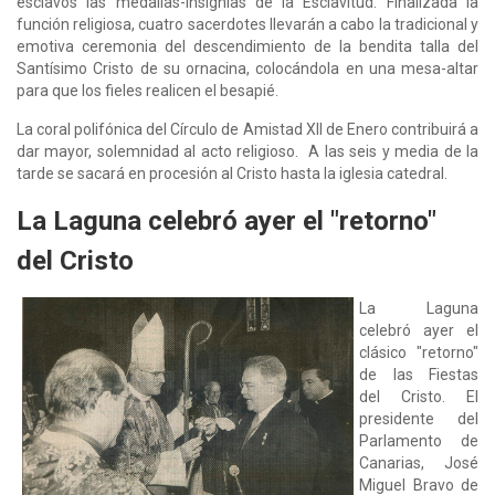
esclavos las medallas-insignias de la Esclavitud. Finalizada la
función religiosa, cuatro sacerdotes llevarán a cabo la tradicional y
emotiva ceremonia del descendimiento de la bendita talla del
Santísimo Cristo de su ornacina, colocándola en una mesa-altar
para que los fieles realicen el besapié.
La coral polifónica del Círculo de Amistad XII de Enero contribuirá a
dar mayor, solemnidad al acto religioso. A las seis y media de la
tarde se sacará en procesión al Cristo hasta la iglesia catedral.
La Laguna celebró ayer el "retorno"
del Cristo
La Laguna
celebró ayer el
clásico "retorno"
de las Fiestas
del Cristo. El
presidente del
Parlamento de
Canarias, José
Miguel Bravo de