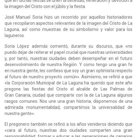
que en dichas fiestas se unen la seriedad, veneración y devoción a
la imagen del Cristo con el júbilo y la fiesta.
José Manuel Soria hizo un recorrido por aquellos historiadores
que recopilaron aspectos relevantes de la imagen del Cristo de La
Laguna, así como muestras de su simbolismo y valor para los
laguneros.
Soria López además comentó, durante su discurso, que «no
puedo dejar de reiterar el papel crucial que nuestras universidades
y, por tanto, nuestras ciudades deben desempeñar en el futuro
desenvolvimiento de nuestra Región. Y como tengo una gran fe
en nuestra gente, les confieso que soy un gran optimista respecto
al futuro de nuestro proyecto común». Asimismo, se refirió a que
«la Corporación Municipal de La Laguna ha querido que este año
pregone las fiestas del Cristo el alcalde de Las Palmas de
Gran Canaria, ciudad que comparte con la de La Laguna algunos
rasgos comunes. Nos une una gran historia; disponemos de una
admirada monumentalidad, compartimos la universalidad de
nuestra gente».
El pregonero también se refirió a los años venideros diciendo que
«cara al futuro, nuestras dos ciudades comparten una gran
responsabilidad: formar y educar a las generaciones de canarios