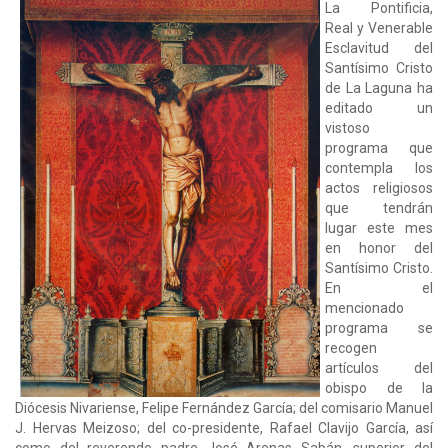
La Pontificia,
Real y Venerable
Esclavitud del
Santísimo Cristo
de La Laguna ha
editado un
vistoso
programa que
contempla los
actos religiosos
que tendrán
lugar este mes
en honor del
Santísimo Cristo.
En el
mencionado
programa se
recogen
artículos del
obispo de la
Diócesis Nivariense, Felipe Fernández García; del comisario Manuel
J. Hervas Meizoso; del co-presidente, Rafael Clavijo García, así
como del reverendo padre José Arenas Sabán, superior del