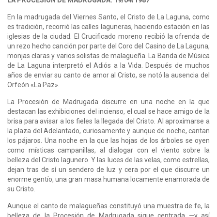
En la madrugada del Viernes Santo, el Cristo de La Laguna, como
es tradición, recorrió las calles laguneras, haciendo estación en las
iglesias de la ciudad. El Crucificado moreno recibió la ofrenda de
un rezo hecho canción por parte del Coro del Casino de La Laguna,
monjas claras y varios solistas de malagueña. La Banda de Música
de La Laguna interpretó el Adiós a la Vida. Después de muchos
años de enviar su canto de amor al Cristo, se notó la ausencia del
Orfeón «La Paz».
La Procesión de Madrugada discurre en una noche en la que
destacan las exhibiciones del incienso, el cual se hace amigo de la
brisa para avisar a los fieles la llegada del Cristo. Al aproximarse a
la plaza del Adelantado, curiosamente y aunque de noche, cantan
los pájaros. Una noche en la que las hojas de los árboles se oyen
como místicas campanillas, al dialogar con el viento sobre la
belleza del Cristo lagunero. Y las luces de las velas, como estrellas,
dejan tras de sí un sendero de luz y cera por el que discurre un
enorme gentío, una gran masa humana locamente enamorada de
su Cristo.
Aunque el canto de malagueñas constituyó una muestra de fe, la
belleza de la Procesión de Madrugada sigue centrada —y así