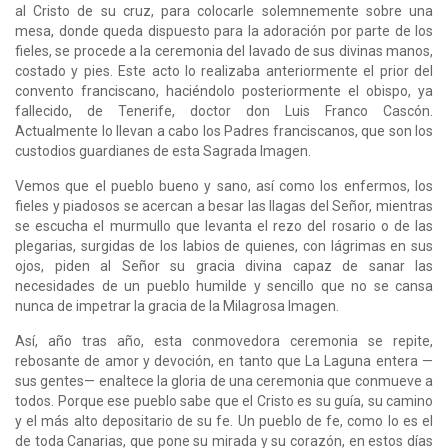
al Cristo de su cruz, para colocarle solemnemente sobre una
mesa, donde queda dispuesto para la adoración por parte de los
fieles, se procede a la ceremonia del lavado de sus divinas manos,
costado y pies. Este acto lo realizaba anteriormente el prior del
convento franciscano, haciéndolo posteriormente el obispo, ya
fallecido, de Tenerife, doctor don Luis Franco Cascón.
Actualmente lo llevan a cabo los Padres franciscanos, que son los
custodios guardianes de esta Sagrada Imagen.
Vemos que el pueblo bueno y sano, así como los enfermos, los
fieles y piadosos se acercan a besar las llagas del Señor, mientras
se escucha el murmullo que levanta el rezo del rosario o de las
plegarias, surgidas de los labios de quienes, con lágrimas en sus
ojos, piden al Señor su gracia divina capaz de sanar las
necesidades de un pueblo humilde y sencillo que no se cansa
nunca de impetrar la gracia de la Milagrosa Imagen.
Así, año tras año, esta conmovedora ceremonia se repite,
rebosante de amor y devoción, en tanto que La Laguna entera —
sus gentes— enaltece la gloria de una ceremonia que conmueve a
todos. Porque ese pueblo sabe que el Cristo es su guía, su camino
y el más alto depositario de su fe. Un pueblo de fe, como lo es el
de toda Canarias, que pone su mirada y su corazón, en estos días