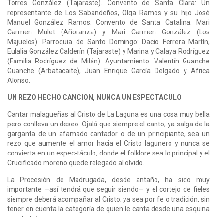
Torres González (Tajaraste). Convento de Santa Clara: Un
representante de Los Sabandeños, Olga Ramos y su hijo José
Manuel González Ramos. Convento de Santa Catalina: Mari
Carmen Mulet (Añoranza) y Mari Carmen González (Los
Majuelos). Parroquia de Santo Domingo: Dacio Ferrera Martín,
Eulalia González Calderín (Tajaraste) y Marina y Calaya Rodríguez
(Familia Rodríguez de Milán). Ayuntamiento: Valentín Guanche
Guanche (Arbatacaite), Juan Enrique García Delgado y Africa
Alonso.
UN REZO HECHO CANCION, NUNCA UN ESPECTACULO
Cantar malagueñas al Cristo de La Laguna es una cosa muy bella
pero conlleva un deseo: Ojalá que siempre el canto, ya salga de la
garganta de un afamado cantador o de un principiante, sea un
rezo que aumente el amor hacia el Cristo lagunero y nunca se
convierta en un espec-táculo, donde el folklore sea lo principal y el
Crucificado moreno quede relegado al olvido.
La Procesión de Madrugada, desde antaño, ha sido muy
importante —así tendrá que seguir siendo— y el cortejo de fieles
siempre deberá acompañar al Cristo, ya sea por fe o tradición, sin
tener en cuenta la categoría de quien le canta desde una esquina