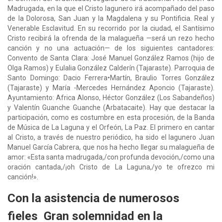
Madrugada, en la que el Cristo lagunero irá acompañado del paso
de la Dolorosa, San Juan y la Magdalena y su Pontificia. Real y
Venerable Esclavitud. En su recorrido por la ciudad, el Santísimo
Cristo recibirá la ofrenda de la malagueña —será un rezo hecho
canción y no una actuación— de los siguientes cantadores:
Convento de Santa Clara: José Manuel González Ramos (hijo de
Olga Ramos) y Eulalia González Calderín (Tajaraste). Parroquia de
Santo Domingo: Dacio Ferrera•Martín, Braulio Torres González
(Tajaraste) y María -Mercedes Hernández Aponcio (Tajaraste).
Ayuntamiento: Africa Alonso, Héctor González (Los Sabandeños)
y Valentín Guanche Guanche (Arbatacaite). Hay que destacar la
participación, como es costumbre en esta procesión, de la Banda
de Música de La Laguna y el Orfeón, La Paz. El primero en cantar
al Cristo, a través de nuestro periódico, ha sido el lagunero Juan
Manuel García Cabrera, que nos ha hecho llegar su malagueña de
amor: «Esta santa madrugada,/con profunda devoción,/como una
oración cantada,/¡oh Cristo de La Laguna,/yo te ofrezco mi
canción!».
Con la asistencia de numerosos
fieles Gran solemnidad en la