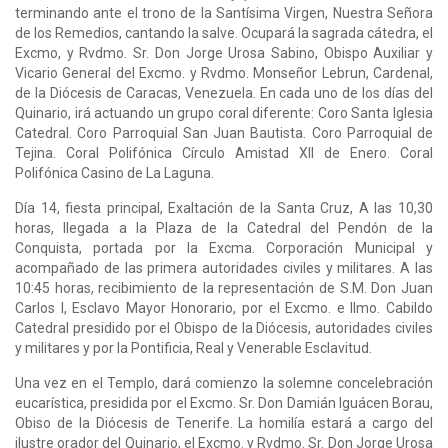
terminando ante el trono de la Santísima Virgen, Nuestra Señora
de los Remedios, cantando la salve. Ocupará la sagrada cátedra, el
Excmo, y Rvdmo. Sr. Don Jorge Urosa Sabino, Obispo Auxiliar y
Vicario General del Excmo. y Rvdmo. Monseñor Lebrun, Cardenal,
de la Diócesis de Caracas, Venezuela. En cada uno de los días del
Quinario, irá actuando un grupo coral diferente: Coro Santa Iglesia
Catedral. Coro Parroquial San Juan Bautista. Coro Parroquial de
Tejina. Coral Polifónica Círculo Amistad XII de Enero. Coral
Polifónica Casino de La Laguna.
Día 14, fiesta principal, Exaltación de la Santa Cruz, A las 10,30
horas, llegada a la Plaza de la Catedral del Pendón de la
Conquista, portada por la Excma. Corporación Municipal y
acompañado de las primera autoridades civiles y militares. A las
10:45 horas, recibimiento de la representación de S.M. Don Juan
Carlos I, Esclavo Mayor Honorario, por el Excmo. e Ilmo. Cabildo
Catedral presidido por el Obispo de la Diócesis, autoridades civiles
y militares y por la Pontificia, Real y Venerable Esclavitud.
Una vez en el Templo, dará comienzo la solemne concelebración
eucarística, presidida por el Excmo. Sr. Don Damián Iguácen Borau,
Obiso de la Diócesis de Tenerife. La homilía estará a cargo del
ilustre orador del Quinario, el Excmo. y Rvdmo. Sr. Don Jorge Urosa