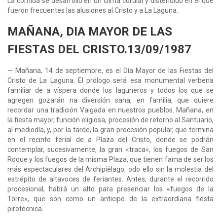
La comida se desarrolló en un clima cordial y distendido en el que
fueron frecuentes las alusiones al Cristo y a La Laguna.
MAÑANA, DIA MAYOR DE LAS
FIESTAS DEL CRISTO.13/09/1987
— Mañana, 14 de septiembre, es el Día Mayor de las Fiestas del
Cristo de La Laguna. El prólogo será esa monumental verbena
familiar de a víspera donde los laguneros y todos los que se
agregen gozarán na diversión sana, en familia, que quiere
recordar una tradición Vaigada en nuestros pueblos. Mañana, en
la fiesta mayor, función eligiosa, procesión de retorno al Santuario,
al mediodía, y, por la tarde, la gran procesión popular, que termina
en el recinto ferial de a Plaza del Cristo, donde se podrán
contemplar, sucesivamente, la gran «traca», los fuegos de San
Roque y los fuegos de la misma Plaza, que tienen fama de ser los
más espectaculares del Archipiélago, odo ello sin la molestia del
estrépito de altavoces de feriantes. Antes, durante el recorrido
procesional, habrá un alto para presenciar los «fuegos de la
Torre», que son como un anticipo de la extraordiaria fiesta
pirotécnica.