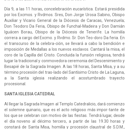
Día 9, a las 11 horas, concelebración eucarística. Estará presidida
por los Excmos. y Rvdmos. Sres, Don Jorge Urosa Sabino, Obispo
Auxiliar y Vicario General de la Diócesis de Caracas, Venezuela;
Don Teodoro Da Feria, Obispo de Funchal-Madeira y Don Damián
Iguácen Borau, Obispo de la Diócesis de Tenerife. La homilía
correra a cargo del Excmo. y Rvdmo. Sr. Don Teo-doro Da feria. En
el transcurso de la celebra-ción, se llevará a cabo la bendición e
imposición de Medallas a los nuevos esclavos. Cantará la misa, el
coro de la Capilla del Cristo. Concluida la funsión religiosa, tendrá
lugar la tradicional y conmovedora ceremonia del Descenimiento y
Besapié de la Sagrada Imagen. A las 18 horas, Santa Misa, y a su
término procesión del tras-lado del Santísimo Cristo de La Laguna,
a la Santa iglesia realizando el acostumbrado trayecto
procesional.
SANTA IGLESIA CATEDRAL
Al llegar la Sagrada Imagen al Templo Catedralicio, dará comienzo
el solemne quinario, que es el acto religioso más impor-tante de
los que se celebran con motivo de las fiestas. Tendrá lugar, desde
el día noveno al décimo tercero, a partir de las 19.30 horas y
constará de Santa Misa, homilía y procesión claustral de S.D.M.,