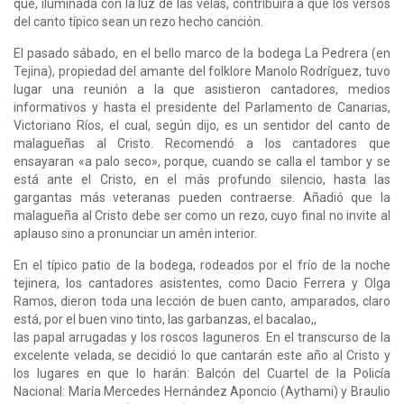
que, iluminada con la luz de las velas, contribuirá a que los versos
del canto típico sean un rezo hecho canción.
El pasado sábado, en el bello marco de la bodega La Pedrera (en
Tejina), propiedad del amante del folklore Manolo Rodríguez, tuvo
lugar una reunión a la que asistieron cantadores, medios
informativos y hasta el presidente del Parlamento de Canarias,
Victoriano Ríos, el cual, según dijo, es un sentidor del canto de
malagueñas al Cristo. Recomendó a los cantadores que
ensayaran «a palo seco», porque, cuando se calla el tambor y se
está ante el Cristo, en el más profundo silencio, hasta las
gargantas más veteranas pueden contraerse. Añadió que la
malagueña al Cristo debe ser como un rezo, cuyo final no invite al
aplauso sino a pronunciar un amén interior.
En el típico patio de la bodega, rodeados por el frío de la noche
tejinera, los cantadores asistentes, como Dacio Ferrera y Olga
Ramos, dieron toda una lección de buen canto, amparados, claro
está, por el buen vino tinto, las garbanzas, el bacalao,,
las papal arrugadas y los roscos laguneros. En el transcurso de la
excelente velada, se decidió lo que cantarán este año al Cristo y
los lugares en que lo harán: Balcón del Cuartel de la Policía
Nacional: María Mercedes Hernández Aponcio (Aythami) y Braulio