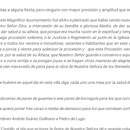
tas a alguna fiesta, pero ninguno con mayor precisión y amplitud que en 
agnífico Ayuntamiento fué dicho e platicado que había venido nueva a
o Señor Dios, a intercesión de su bendita e gloriosa Madre, de dar s
dar salud a su alteza, que porque era mucha razón en lo espiritual y tem
ga procesión solemne, e la Justicia e Regimiento se junte en la Iglesi
e e todos los vecinos e moradores, estantes e habitantes que en esta vi
 e juncia y olores para solenizar la procesión y . que esta Procesión venga
r, por la salud de su AIteza, que Nuestro Señor guarde e conserve e aquel 
as e corra sortija e se pongan joyas e se hagan otras maneras de alegrí
é cien maravedís de pena para la obra de Nuestra Señora de los Remedios 
 hubiere en aquel día en esta villa diga cada uno una misa por la salud de
docenas de pares de guantes e seis pares de borceguís para los que corrie
e quiere poner tres varas e media de damasco para los que corriesen sorti
ombren Andrés Suárez Gallinato e Pedro de Lugo.
stillo, el día que se haga la fiesta de Nuestra Señora dé e apareje colo