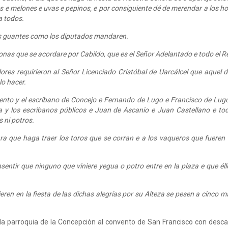
tes e melones e uvas e pepinos, e por consiguiente dé de merendar a los 
a todos.
s guantes como los diputados mandaren.
sonas que se acordare por Cabildo, que es el Señor Adelantado e todo el R
ores requirieron al Señor Licenciado Cristóbal de Uarcálcel que aquel d
lo hacer.
nto y el escribano de Concejo e Fernando de Lugo e Francisco de Lugo
 y los escribanos públicos e Juan de Ascanio e Juan Castellano e to
 ni potros.
a que haga traer los toros que se corran e a los vaqueros que fueren a
entir que ninguno que viniere yegua o potro entre en la plaza e que éll
ren en la fiesta de las dichas alegrías por su Alteza se pesen a cinco mar
la parroquia de la Concepción al convento de San Francisco con descans