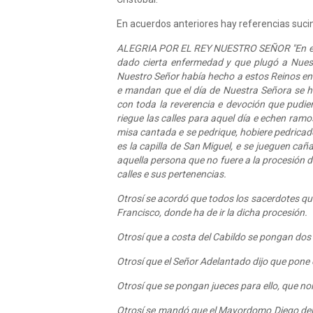
En acuerdos anteriores hay referencias sucin
ALEGRIA POR EL REY NUESTRO SEÑOR "En este M
dado cierta enfermedad y que plugó a Nuestr
Nuestro Señor había hecho a estos Reinos en 
e mandan que el día de Nuestra Señora se ha
con toda la reverencia e devoción que pudier
riegue las calles para aquel día e echen ramos
misa cantada e se pedrique, hobiere pedricado
es la capilla de San Miguel, e se jueguen cañ
aquella persona que no fuere a la procesión d
calles e sus pertenencias.
Otrosí se acordó que todos los sacerdotes que
Francisco, donde ha de ir la dicha procesión.
Otrosí que a costa del Cabildo se pongan dos 
Otrosí que el Señor Adelantado dijo que pone 
Otrosí que se pongan jueces para ello, que n
Otrosí se mandó que el Mayordomo Diego del Ca