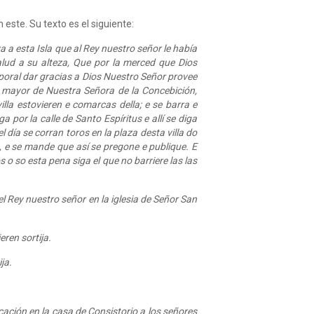
este. Su texto es el siguiente:
 esta Isla que al Rey nuestro señor le había
alud a su alteza, Que por la merced que Dios
poral dar gracias a Dios Nuestro Señor provee
a mayor de Nuestra Señora de la Concebición,
lla estovieren e comarcas della; e se barra e
 por la calle de Santo Espíritus e allí se diga
día se corran toros en la plaza desta villa do
a, e se mande que así se pregone e publique. E
o so esta pena siga el que no barriere las las
l Rey nuestro señor en la iglesia de Señor San
ren sortija.
ja.
cación en la casa de Consistorio a los señores