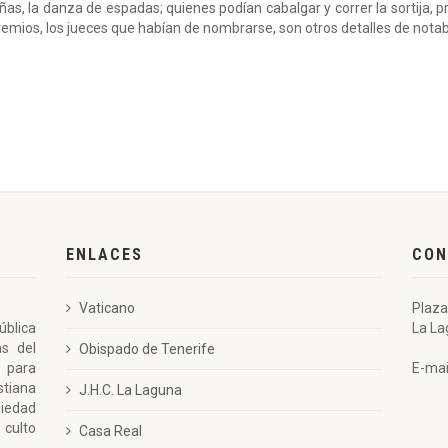
 cañas, la danza de espadas; quienes podían cabalgar y correr la sortija,
premios, los jueces que habían de nombrarse, son otros detalles de notab
ENLACES
CON
Vaticano
Plaza
ública
La La
as del
Obispado de Tenerife
 para
E-mai
stiana
J.H.C. La Laguna
piedad
 culto
Casa Real