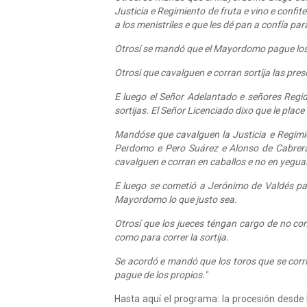
Justicia e Regimiento de fruta e vino e confi
a los menistriles e que les dé pan a confía par
Otrosí se mandó que el Mayordomo pague lo
Otrosi que cavalguen e corran sortija las pre
E luego el Señor Adelantado e señores Regid
sortijas. El Señor Licenciado dixo que le place 
Mandóse que cavalguen la Justicia e Regimie
Perdomo e Pero Suárez e Alonso de Cabrera
cavalguen e corran en caballos e no en yeguas
E luego se cometió a Jerónimo de Valdés par
Mayordomo lo que justo sea.
Otrosí que los jueces téngan cargo de no cons
como para correr la sortija.
Se acordó e mandó que los toros que se corrie
pague de los propios."
Hasta aquí el programa: la procesión desde 