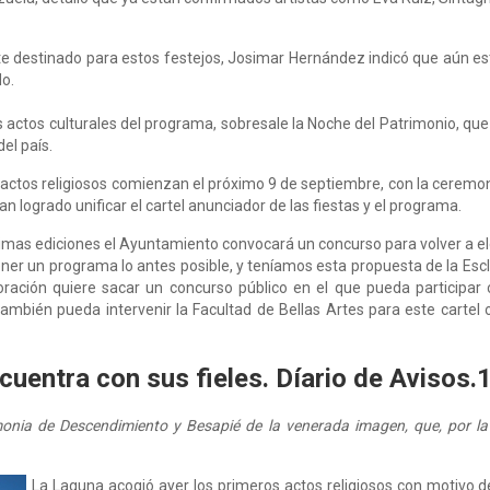
e destinado para estos festejos, Josimar Hernández indicó que aún es
do.
 actos culturales del programa, sobresale la Noche del Patrimonio, que 
el país.
s actos religiosos comienzan el próximo 9 de septiembre, con la ceremo
n logrado unificar el cartel anunciador de las fiestas y el programa.
imas ediciones el Ayuntamiento convocará un concurso para volver a eleg
er un programa lo antes posible, y teníamos esta propuesta de la Escl
ción quiere sacar un concurso público en el que pueda participar c
ambién pueda intervenir la Facultad de Bellas Artes para este cartel
ncuentra con sus fieles. Díario de Avisos
monia de Descendimiento y Besapié de la venerada imagen, que, por la
La Laguna acogió ayer los primeros actos religiosos con motivo de