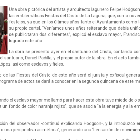
Una obra pictórica del artista y arquitecto lagunero Felipe Hodgson
las emblemáticas Fiestas del Cristo de La Laguna, que, como noved
festejos, ya que en los últimos años tanto el Ayuntamiento como l
su propio cartel. “Veníamos unos años reiterando que debía unifi
se publicitaran dos diferentes”, explicó el esclavo mayor, Franci
logrado este año.
La obra se presentó ayer en el santuario del Cristo, contando con
el santuario, Daniel Padilla, y el propio autor de la obra. En el acto tam
López, así como esclavos y fieles.
de las Fiestas del Cristo de este año será el jurista y exfiscal genera
 programa de actos se dará a conocer en la segunda quincena de este m
ando el esclavo mayor me llamó para hacer esta obra tuve miedo de o se
 un fondo de color naranja rojizo”, que se asocia “a la energía y a la em
ión del observador -continuó explicando Hodgson-, y la introduzco en 
ro una perspectiva asimétrica”, generando una “sensación de movimien