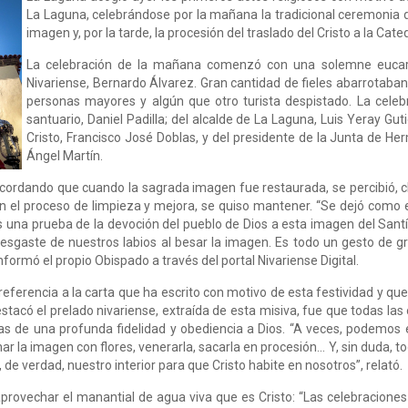
La Laguna, celebrándose por la mañana la tradicional ceremonia
imagen y, por la tarde, la procesión del traslado del Cristo a la Cat
La celebración de la mañana comenzó con una solemne eucarist
Nivariense, Bernardo Álvarez. Gran cantidad de fieles abarrotaban
personas mayores y algún que otro turista despistado. La celebr
santuario, Daniel Padilla; del alcalde de La Laguna, Luis Yeray Gut
Cristo, Francisco José Doblas, y del presidente de la Junta de H
Ángel Martín.
cordando que cuando la sagrada imagen fue restaurada, se percibió, c
 en el proceso de limpieza y mejora, se quiso mantener. “Se dejó como
 Es una prueba de la devoción del pueblo de Dios a esta imagen del San
l desgaste de nuestros labios al besar la imagen. Es todo un gesto de gr
formó el propio Obispado a través del portal Nivariense Digital.
eferencia a la carta que ha escrito con motivo de esta festividad y que l
tacó el prelado nivariense, extraída de esta misiva, fue que todas las 
s de una profunda fidelidad y obediencia a Dios. “A veces, podemos en
 la imagen con flores, venerarla, sacarla en procesión… Y, sin duda, t
e verdad, nuestro interior para que Cristo habite en nosotros”, relató.
aprovechar el manantial de agua viva que es Cristo: “Las celebraciones