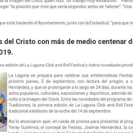
de la imagen del Cristo, quien hizo “un trabajo muy exhaustivo”. “Piens
ecoger “la posición que creo que sería segundos antes de fallecer”. “U
 que está haciendo el Ayuntamiento, junto con la Esclavitud, “para que n
s del Cristo con más de medio centenar d
019.
mera edición de La Laguna Click and Roll Festival y habrá novedades piroté
La Laguna se prepara para celebrar sus emblemáticas Fiestas d
próximo jueves, 5 de septiembre, con lectura del pregón, a ca
Hernández, y que se prolongarán a lo largo de 24 días, durante l
actos populares, culturales, exposiciones y deportivos, además d
culto a la imagen del Cristo. Entre las novedades del programa de e
Tradiciones, la primera edición de La Laguna Click and Roll Fest
tradicional exhibición de la noche del 14 de septiembre.
Así lo anunciaron ayer, en rueda de prensa para presentar el prog
Yeray Gutiérrez, el concejal de Fiestas, Josimar Hernández, la c