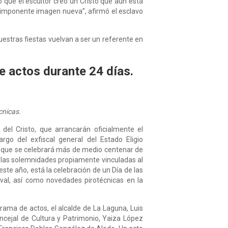
o que el escultor creó un Cristo que aún está
na imponente imagen nueva”, afirmó el esclavo
uestras fiestas vuelvan a ser un referente en
e actos durante 24 días.
cnicas.
el Cristo, que arrancarán oficialmente el
rgo del exfiscal general del Estado Eligio
os que se celebrará más de medio centenar de
e las solemnidades propiamente vinculadas al
ste año, está la celebración de un Día de las
ival, así como novedades pirotécnicas en la
rama de actos, el alcalde de La Laguna, Luis
oncejal de Cultura y Patrimonio, Yaiza López