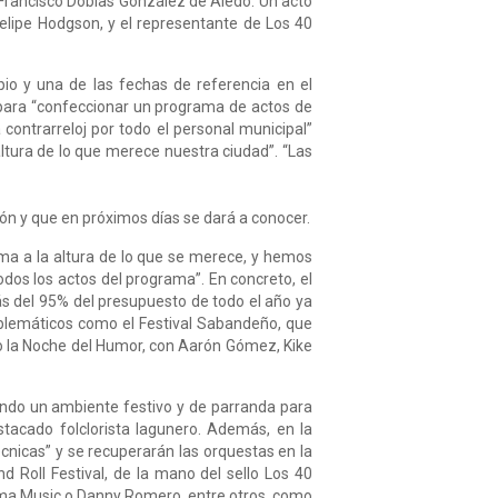
, Francisco Doblas González de Aledo. Un acto
Felipe Hodgson, y el representante de Los 40
io y una de las fechas de referencia en el
o para “confeccionar un programa de actos de
 contrarreloj por todo el personal municipal”
altura de lo que merece nuestra ciudad”. “Las
ión y que en próximos días se dará a conocer.
ma a la altura de lo que se merece, y hemos
dos los actos del programa”. En concreto, el
ás del 95% del presupuesto de todo el año ya
mblemáticos como el Festival Sabandeño, que
 o la Noche del Humor, con Aarón Gómez, Kike
ando un ambiente festivo y de parranda para
acado folclorista lagunero. Además, en la
cnicas” y se recuperarán las orquestas en la
d Roll Festival, de la mano del sello Los 40
agma Music o Danny Romero, entre otros, como