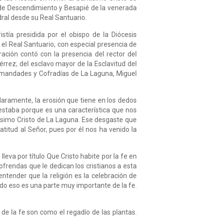
 de Descendimiento y Besapié de la venerada
edral desde su Real Santuario.
ía presidida por el obispo de la Diócesis
 el Real Santuario, con especial presencia de
ación contó con la presencia del rector del
iérrez; del esclavo mayor de la Esclavitud del
ermandades y Cofradías de La Laguna, Miguel
laramente, la erosión que tiene en los dedos
 estaba porque es una característica que nos
tísimo Cristo de La Laguna. Ese desgaste que
atitud al Señor, pues por él nos ha venido la
leva por título Que Cristo habite por la fe en
ofrendas que le dedican los cristianos a esta
tender que la religión es la celebración de
odo eso es una parte muy importante de la fe.
 de la fe son como el regadío de las plantas.