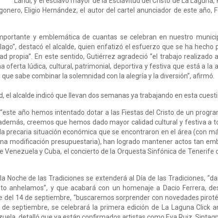
Landi, y el esclavo mayor de la Esclavitud del Cristo de La Laguna
onero, Eligio Hernández, el autor del cartel anunciador de este año, 
 importante y emblemática de cuantas se celebran en nuestro municip
iélago”, destacó el alcalde, quien enfatizó el esfuerzo que se ha hech
d propia”. En este sentido, Gutiérrez agradeció “el trabajo realizado a
oferta lúdica, cultural, patrimonial, deportiva y festiva que está a la 
 que sabe combinar la solemnidad con la alegría y la diversión”, afirmó.
ad, el alcalde indicó que llevan dos semanas ya trabajando en esta cuest
“este año hemos intentado dotar a las Fiestas del Cristo de un progra
además, creemos que hemos dado mayor calidad cultural y festiva a to
 la precaria situación económica que se encontraron en el área (con m
ar una modificación presupuestaria), han logrado mantener actos tan e
de Venezuela y Cuba, el concierto de la Orquesta Sinfónica de Tenerife
Noche de las Tradiciones se extenderá al Día de las Tradiciones, “d
to anhelamos”, y que acabará con un homenaje a Dacio Ferrera, dest
oche del 14 de septiembre, “buscaremos sorprender con novedades piroté
 de septiembre, se celebrará la primera edición de La Laguna Click an
nzuela, detalló que ya están confirmados artistas como Eva Ruiz, Sint