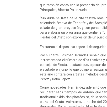
que también contó con la presencia del preg
Principales, Alberto Palenzuela.
“Sin duda se trata de la cita festiva más
calendario festivo de Tenerife y del Archip
calado de gran proyección, y con personalida
para elaborar un programa que contiene “una 
Fiestas del Cristo son expresión de un pueblo
En cuanto al dispositivo especial de segurid
Por su parte, Josimar Hernádez señaló que 
incrementado el número de días festivos y, 
concejal de Fiestas destacó que, a pesar de
ejecutado en junio, lo que obligó a realiz
este año contará con artistas invitados des
Pérez y Darío López.
Como novedades, Hernández adelantó que la 
recuperar esos tiempos de antaño que tan
tradicional exhibición pirotécnica, de la n
plaza del Cristo. Asimismo, la noche del 20
Principales. Su representante, Alberto Pale