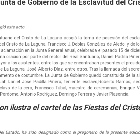
nta de Gobierno de la Esclavitud del Cris
gió este acto
ntuario del Cristo de La Laguna acogió la toma de posesión del escla
 del Cristo de La Laguna, Francisco J. Doblas González de Aledo, y de
 aclamación en la Junta General anual, celebrada el pasado 15 de dicie
na oración por parte del rector del Real Santuario, Daniel Padilla Piñer
or a los asistentes, entre los que se encontraban presentes el preside
de La Laguna, José Alberto Díaz, entre otros. Tras la llamada del secr
ramento de costumbre. La Junta de Gobierno quedó constituida de la s
ual: Daniel José Padilla Piñero; teniente esclavo,Roberto Ramos; se
avo de la cera, Francisco Túbal; maestro de ceremonias, Enrique V
. Perdomo, Antonio Rodríguez, Domingo Ferrera y Javier Plasencia.
 ilustra el cartel de las Fiestas del Crist
l del Estado, ha sido designado como el pregonero de la presente edició