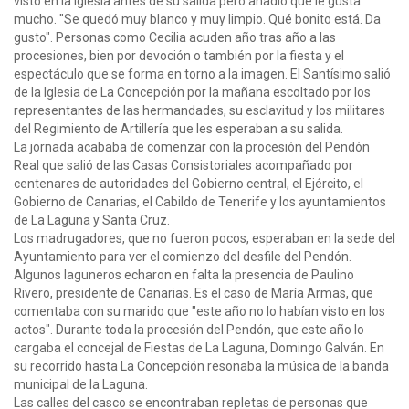
visto en la iglesia antes de su salida pero añadió que le gusta
mucho. "Se quedó muy blanco y muy limpio. Qué bonito está. Da
gusto". Personas como Cecilia acuden año tras año a las
procesiones, bien por devoción o también por la fiesta y el
espectáculo que se forma en torno a la imagen. El Santísimo salió
de la Iglesia de La Concepción por la mañana escoltado por los
representantes de las hermandades, su esclavitud y los militares
del Regimiento de Artillería que les esperaban a su salida.
La jornada acababa de comenzar con la procesión del Pendón
Real que salió de las Casas Consistoriales acompañado por
centenares de autoridades del Gobierno central, el Ejército, el
Gobierno de Canarias, el Cabildo de Tenerife y los ayuntamientos
de La Laguna y Santa Cruz.
Los madrugadores, que no fueron pocos, esperaban en la sede del
Ayuntamiento para ver el comienzo del desfile del Pendón.
Algunos laguneros echaron en falta la presencia de Paulino
Rivero, presidente de Canarias. Es el caso de María Armas, que
comentaba con su marido que "este año no lo habían visto en los
actos". Durante toda la procesión del Pendón, que este año lo
cargaba el concejal de Fiestas de La Laguna, Domingo Galván. En
su recorrido hasta La Concepción resonaba la música de la banda
municipal de la Laguna.
Las calles del casco se encontraban repletas de personas que