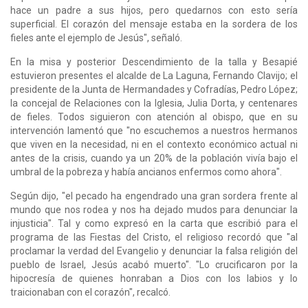
hace un padre a sus hijos, pero quedarnos con esto sería
superficial. El corazón del mensaje estaba en la sordera de los
fieles ante el ejemplo de Jesús", señaló.
En la misa y posterior Descendimiento de la talla y Besapié
estuvieron presentes el alcalde de La Laguna, Fernando Clavijo; el
presidente de la Junta de Hermandades y Cofradías, Pedro López;
la concejal de Relaciones con la Iglesia, Julia Dorta, y centenares
de fieles. Todos siguieron con atención al obispo, que en su
intervención lamentó que "no escuchemos a nuestros hermanos
que viven en la necesidad, ni en el contexto económico actual ni
antes de la crisis, cuando ya un 20% de la población vivía bajo el
umbral de la pobreza y había ancianos enfermos como ahora".
Según dijo, "el pecado ha engendrado una gran sordera frente al
mundo que nos rodea y nos ha dejado mudos para denunciar la
injusticia". Tal y como expresó en la carta que escribió para el
programa de las Fiestas del Cristo, el religioso recordó que "al
proclamar la verdad del Evangelio y denunciar la falsa religión del
pueblo de Israel, Jesús acabó muerto". "Lo crucificaron por la
hipocresía de quienes honraban a Dios con los labios y lo
traicionaban con el corazón", recalcó.