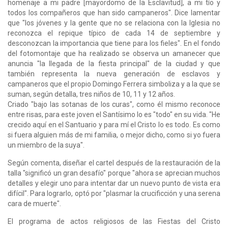
homenaje a mi padre [mayordomo de la Esclavitud], a mi tío y
todos los compañeros que han sido campaneros". Dice lamentar
que "los jóvenes y la gente que no se relaciona con la Iglesia no
reconozca el repique típico de cada 14 de septiembre y
desconozcan la importancia que tiene para los fieles". En el fondo
del fotomontaje que ha realizado se observa un amanecer que
anuncia "la llegada de la fiesta principal" de la ciudad y que
también representa la nueva generación de esclavos y
campaneros que el propio Domingo Ferrera simboliza y a la que se
suman, según detalla, tres niños de 10, 11 y 12 años.
Criado "bajo las sotanas de los curas", como él mismo reconoce
entre risas, para este joven el Santísimo lo es "todo" en su vida. "He
crecido aquí en el Santuario y para mí el Cristo lo es todo. Es como
si fuera alguien más de mi familia, o mejor dicho, como si yo fuera
un miembro de la suya".
Según comenta, diseñar el cartel después de la restauración de la
talla "significó un gran desafío" porque "ahora se aprecian muchos
detalles y elegir uno para intentar dar un nuevo punto de vista era
difícil". Para lograrlo, optó por "plasmar la crucificción y una serena
cara de muerte".
El programa de actos religiosos de las Fiestas del Cristo