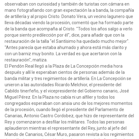
observaban con curiosidad y también de turistas con cámara en
mano fotografiando con gran expectación la a banda, la compañía
de artillería y al propio Cristo. Donato Vera, un vecino lagunero que
lleva décadas viendo la procesión, comentó que ha formado parte
de la banda que acompaña al Cristo. "Todos los años salgo a verlo
porque siento predilección por él", dice, para añadir que con la
restauración de la talla "el Santísimo ha quedado mucho mejor".
"Antes parecía que estaba ahumado y ahora está más clarito y
con un barniz muy bonito. La verdad es que acertaron con la
restauración", matiza.
El Pendón Real llegó a la Plaza de La Concepción media hora
después y allí le esperaban cientos de personas además de la
banda militar y tres regimientos de artillería. En La Concepción se
unieron a las autoridades Ricardo Melchior, el presidente del
Cabildo tinerfeño, y el vicepresidente del Gobierno canario, José
Miguel Pérez. En la Plaza no cabía ni un alfiler y todos los
congregados esperaban con ansia uno de los mejores momentos
de la procesión, cuando llegó el presidente del Parlamento de
Canarias, Antonio Castro Cordobez, que hizo de representante del
Rey y comenzaron a desfilar los militares. Todos las personas
aplaudieron mientras el representante del Rey, junto al jefe del
Mando de Canarios, César Muro, pasaron revista a los regimientos