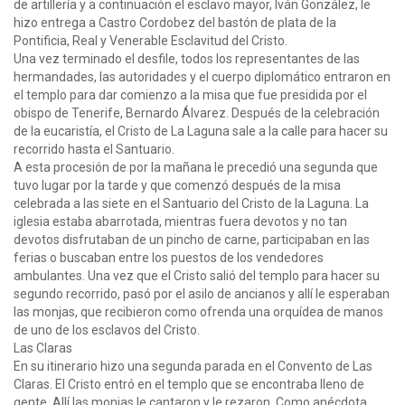
de artillería y a continuación el esclavo mayor, Iván González, le
hizo entrega a Castro Cordobez del bastón de plata de la
Pontificia, Real y Venerable Esclavitud del Cristo.
Una vez terminado el desfile, todos los representantes de las
hermandades, las autoridades y el cuerpo diplomático entraron en
el templo para dar comienzo a la misa que fue presidida por el
obispo de Tenerife, Bernardo Álvarez. Después de la celebración
de la eucaristía, el Cristo de La Laguna sale a la calle para hacer su
recorrido hasta el Santuario.
A esta procesión de por la mañana le precedió una segunda que
tuvo lugar por la tarde y que comenzó después de la misa
celebrada a las siete en el Santuario del Cristo de la Laguna. La
iglesia estaba abarrotada, mientras fuera devotos y no tan
devotos disfrutaban de un pincho de carne, participaban en las
ferias o buscaban entre los puestos de los vendedores
ambulantes. Una vez que el Cristo salió del templo para hacer su
segundo recorrido, pasó por el asilo de ancianos y allí le esperaban
las monjas, que recibieron como ofrenda una orquídea de manos
de uno de los esclavos del Cristo.
Las Claras
En su itinerario hizo una segunda parada en el Convento de Las
Claras. El Cristo entró en el templo que se encontraba lleno de
gente. Allí las monjas le cantaron y le rezaron. Como anécdota