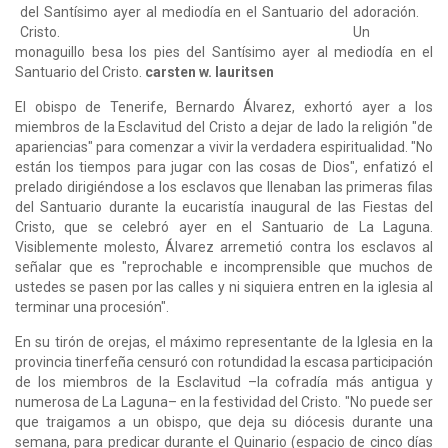
adoración.
Un
monaguillo besa los pies del Santísimo ayer al mediodía en el
Santuario del Cristo.
carsten w. lauritsen
El obispo de Tenerife, Bernardo Álvarez, exhortó ayer a los
miembros de la Esclavitud del Cristo a dejar de lado la religión "de
apariencias" para comenzar a vivir la verdadera espiritualidad. "No
están los tiempos para jugar con las cosas de Dios", enfatizó el
prelado dirigiéndose a los esclavos que llenaban las primeras filas
del Santuario durante la eucaristía inaugural de las Fiestas del
Cristo, que se celebró ayer en el Santuario de La Laguna.
Visiblemente molesto, Álvarez arremetió contra los esclavos al
señalar que es "reprochable e incomprensible que muchos de
ustedes se pasen por las calles y ni siquiera entren en la iglesia al
terminar una procesión".
En su tirón de orejas, el máximo representante de la Iglesia en la
provincia tinerfeña censuró con rotundidad la escasa participación
de los miembros de la Esclavitud –la cofradía más antigua y
numerosa de La Laguna– en la festividad del Cristo. "No puede ser
que traigamos a un obispo, que deja su diócesis durante una
semana, para predicar durante el Quinario (espacio de cinco días