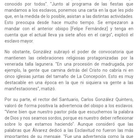
conocido por todos". "Junto al programa de las fiestas que
mandamos a los esclavos, ponemos una carta en la que les pido
que, en la medida de lo posible, asistan a las distintas actividades.
Esto preocupa desde hace mucho tiempo. Se empezaron a
mandar con el anterior obispo [Felipe Fernández] y tenga en
cuenta que el actual lleva ya siete años en el cargo", explicó el
esclavo mayor.
No obstante, González subrayó el poder de convocatoria que
mantienen las celebraciones religiosas protagonizadas por la
venerada talla lagunera. "En una procesión de madrugada, por
ejemplo, la gente que camina detrás del Cristo no cabría ni en
cinco iglesias juntas del tamaño de La Concepción. Esto es muy
destacable en una época en la que ni siquiera va gente a las
manifestaciones", matizó.
Por su parte, el rector del Santuario, Carlos González Quintero,
valoró de forma positiva la advertencia del obispo a los esclavos.
"Viene bien que nuestro pastor pida que escuchemos la palabra
de Dios y nos seamos sordos, porque es nuestro deber reflexionar
sobre lo que estamos haciendo". Aunque consideró que las
palabras que Álvarez dedicó a las Esclavitud no fueron las más
importantes de su mensaje. "Fue una advertencia como la que