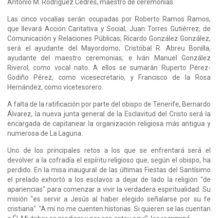
Antonio M. Rodríguez Cedrés, maestro de ceremonias.
Las cinco vocalías serán ocupadas por Roberto Ramos Ramos,
que llevará Acción Caritativa y Social; Juan Torres Gutiérrez, de
Comunicación y Relaciones Públicas; Ricardo González González,
será el ayudante del Mayordomo; Cristóbal R. Abreu Bonilla,
ayudante del maestro ceremonias; e Iván Manuel González
Riverol, como vocal nato. A ellos se sumarán Ruperto Pérez-
Godiño Pérez, como vicesecretario, y Francisco de la Rosa
Hernández, como vicetesorero.
A falta de la ratificación por parte del obispo de Tenerife, Bernardo
Álvarez, la nueva junta general de la Esclavitud del Cristo será la
encargada de capitanear la organización religiosa más antigua y
numerosa de La Laguna.
Uno de los principales retos a los que se enfrentará será el
devolver a la cofradía el espíritu religioso que, según el obispo, ha
perdido. En la misa inaugural de las últimas Fiestas del Santísimo
el prelado exhortó a los esclavos a dejar de lado la religión "de
apariencias" para comenzar a vivir la verdadera espiritualidad. Su
misión "es servir a Jesús al haber elegido señalarse por su fe
cristiana". "A mí no me cuenten historias. Si quieren se las cuentan