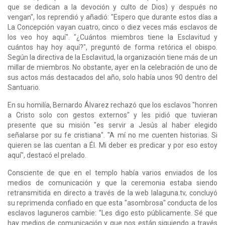
que se dedican a la devoción y culto de Dios) y después no
vengan", los reprendió y añadió: "Espero que durante estos días a
La Concepción vayan cuatro, cinco o diez veces más esclavos de
los veo hoy aquí". "¿Cuántos miembros tiene la Esclavitud y
cuántos hay hoy aquí?", preguntó de forma retórica el obispo.
Según la directiva de la Esclavitud, la organización tiene más de un
millar de miembros. No obstante, ayer en la celebración de uno de
sus actos más destacados del año, solo había unos 90 dentro del
Santuario.
En su homilía, Bernardo Álvarez rechazó que los esclavos "honren
a Cristo solo con gestos externos" y les pidió que tuvieran
presente que su misión "es servir a Jesús al haber elegido
señalarse por su fe cristiana". "A mí no me cuenten historias. Si
quieren se las cuentan a Él. Mi deber es predicar y por eso estoy
aquí", destacó el prelado.
Consciente de que en el templo había varios enviados de los
medios de comunicación y que la ceremonia estaba siendo
retransmitida en directo a través de la web lalaguna.tv, concluyó
su reprimenda confiado en que esta "asombrosa" conducta de los
esclavos laguneros cambie: "Les digo esto públicamente. Sé que
hay medios de comunicación y que nos están siguiendo a través