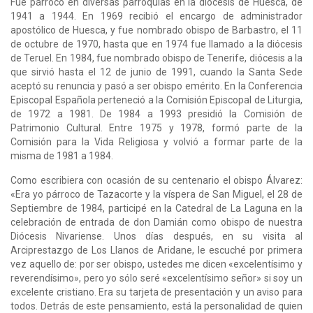
Fue párroco en diversas parroquias en la diócesis de Huesca, de
1941 a 1944. En 1969 recibió el encargo de administrador
apostólico de Huesca, y fue nombrado obispo de Barbastro, el 11
de octubre de 1970, hasta que en 1974 fue llamado a la diócesis
de Teruel. En 1984, fue nombrado obispo de Tenerife, diócesis a la
que sirvió hasta el 12 de junio de 1991, cuando la Santa Sede
aceptó su renuncia y pasó a ser obispo emérito. En la Conferencia
Episcopal Española perteneció a la Comisión Episcopal de Liturgia,
de 1972 a 1981. De 1984 a 1993 presidió la Comisión de
Patrimonio Cultural. Entre 1975 y 1978, formó parte de la
Comisión para la Vida Religiosa y volvió a formar parte de la
misma de 1981 a 1984.
Como escribiera con ocasión de su centenario el obispo Álvarez:
«Era yo párroco de Tazacorte y la víspera de San Miguel, el 28 de
Septiembre de 1984, participé en la Catedral de La Laguna en la
celebración de entrada de don Damián como obispo de nuestra
Diócesis Nivariense. Unos días después, en su visita al
Arciprestazgo de Los Llanos de Aridane, le escuché por primera
vez aquello de: por ser obispo, ustedes me dicen «excelentísimo y
reverendísimo», pero yo sólo seré «excelentísimo señor» si soy un
excelente cristiano. Era su tarjeta de presentación y un aviso para
todos. Detrás de este pensamiento, está la personalidad de quien