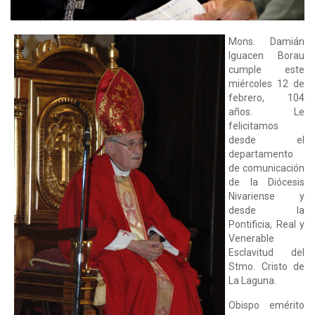
Mons. Da­mián
Igua­cen Bo­rau
cum­ple este
miércoles 12 de
febrero, 104
años. Le
felicitamos
desde el
departamento
de comunicación
de la Diócesis
Nivariense y
desde la
Pontificia, Real y
Venerable
Esclavitud del
Stmo. Cristo de
La Laguna.
Obis­po emé­ri­to