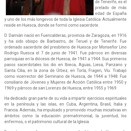
de Te­ne­ri­fe, es el
pre­la­do de más
edad de Es­pa­ña
y uno de los más lon­ge­vos de toda la Igle­sia Ca­tó­li­ca. Actualmente
re­si­de en Hues­ca, don­de se for­mó como sa­cer­do­te.
D. Damián nació en Fuencalderas, provincia de Zaragoza, en 1916
y ha sido obispo de Barbastro, de Teruel y de Tenerife. Fue
ordenado sacerdote del presbiterio de Huesca por Monseñor Lino
Rodrigo Ruesca el 7 de junio de 1941. Fue párroco en diversas
parroquias en la diócesis de Huesca, de 1941 a 1944. Sus primeros
pasos sacerdotales los dio en Ibieca, Aguas, Liesa, Panzano y
Santa Cilia, en la zona de Úrbez, en Torla, Fragen, Víu. Trabajó
como vicerrector del Seminario de Huesca, de 1944 a 1948. Fue
consiliario de Jóvenes y Mujeres de Acción Católica entre 1950 y
1969 y párroco de san Lorenzo de Huesca, entre 1955 y 1969.
Ha dedicado gran parte de su vida a impartir ejercicios espirituales
en la península y las islas, en Cuba, Argentina, Brasil, Italia y
Francia. Además, ha impulsado y promovido muchas iniciativas en
ámbitos como la educación prematrimonial, la juventud, los
enfermos, o el patrimonio cultural de la Iglesia.