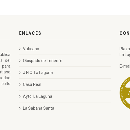
ENLACES
CON
Vaticano
Plaza
ública
La La
as del
Obispado de Tenerife
 para
E-mai
stiana
J.H.C. La Laguna
piedad
 culto
Casa Real
Ayto. La Laguna
La Sabana Santa