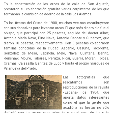
En la construcción de los arcos de la calle de San Agustín,
prestaron su colaboración gratuita varios carpinteros de los que
formaban la comisión de adorno de la calle Los Alamos.
En las fiestas del Cristo de 1900, muchos vec-nos contribuyeron
con sus donativos para levantar arcos. El que más dinero dio fue el
obispo, que participó con 25 pesetas, seguido del doctor Allart,
Antonia María Nava, Pino Nava, Antonio Capote y Gutiérrez, que
dieron 10 pesetas, respectivamente. Con 5 pesetas colaboraron
familias conocidas de la ciudad: Ascanio, Ossuna, Tacoronte,
González de Mesa, Espínola, Melo, Nava, Quintana, Benito,
Renshaw, Moure, Tabares, Peraza, Picar, Guerra, Morán, Tolosa,
Oramas, Calzaailla, Benítez de Lugo y hasta el propio marqués de
Villanueva del Prado.
Las fotografías que
rescatamos son
reproducciones de la revista
«España» de 1904, que
aporta datos interesantes
como el que la gente que
acudió a las fiestas no sólo
disfrutó con los arcos, sino, además y en el caso de los más