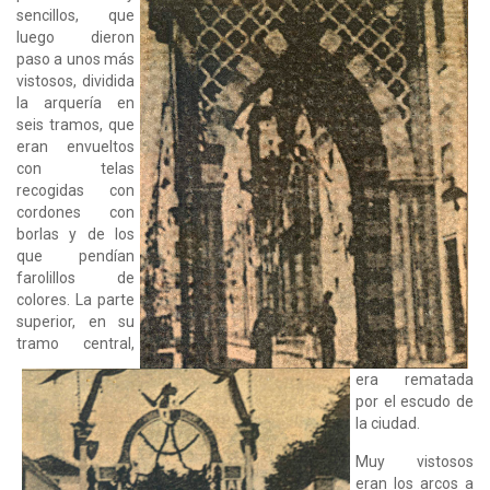
sencillos, que
luego dieron
paso a unos más
vistosos, dividida
la arquería en
seis tramos, que
eran envueltos
con telas
recogidas con
cordones con
borlas y de los
que pendían
farolillos de
colores. La parte
superior, en su
tramo central,
era rematada
por el escudo de
la ciudad.
Muy vistosos
eran los arcos a