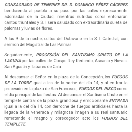
CONSAGRADO DE TENERIFE DR. D. DOMINGO PÉREZ CÁCERES
bendiciendo al pueblo a su paso por las calles expresamente
adornadas de la Ciudad, mientras nutridos coros entonarán
cantos triunfales y S. I. será saludado con extraordinaria suleta de
palomas y luvias de flores.
A las 9 de la noche, cultos del Octavario en la S. I. Catedral, con
sermon del Magistral de Las Palmas.
Seguidamente,
PROCESIÓN DEL SANTISIMO CRISTO DE LA
LAGUNA
por las calles de Obispo Rey Redondo, Ascanio y Nieves,
San Agustín y Tabares de Cala.
Al descansar el Señor en la plaza de la Concepción, los
FUEGOS
DE LA TORRE
igual a los de la noche del día 14, y al en-trar la
procesión en la plaza de San Francisco,
FUEGOS DEL RISCO
corno
el día principal de las fiestas. Al descansar el Santísimo Cristo en el
templete central de la plaza, grandiosa y emocionante
ENTRADA
igual a la del día 14, con derroche de fuegos artificiales hasta la
llegada de la venerada y milagrosa Imagen a su real santuario
rematando el magno y obrecogedor acto los
FUEGOS DEL
TEMPLETE
.