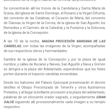
Se concentrarán allí los tronos de la Candelaria y Santa María de
Gracia, del iglesia de Santo Domingo; el Rosario y la Virgen Difunta,
del convento de las Catalinas; el Corazón de María, del convento
de Clarisas; la Virgen de la Correa, de la iglesia de San Agustín; los
Remedios y el Carmen, de la Catedral, y la Purísima y la Dolorosa,
de la Iglesia de la Concepción.
A las 10 de la noche,
MAGNA PROCESIÓN MARIANA DE LAS
CANDELAS
, con todas las imágenes de la Virgen, acompañadas
de sus respectivos cleros y hermandades.
Sanldrá de la iglesia de la Concepción y por la plaza de igual
nombre, y calles de Ascanio y Nieves, San Agustín y Nava y Grimón
se dirirgirá a la plaza del Adelantado, esperándose que los fieles
porten duirante el trayecto candelas encendidas.
Desde los balcones del Palacio Episcopal presenciarán el devoto
desfiles el Obispo Preconizado de Tenerife y otros Ilustrísimos
Prelados, y al llegar la brillante procesión a la plaza del adelantado,
palabras de un elocuente orador sagrado, y seguidamente
GRAN
SALVE
siguiendo alli procesionalmente cada imagen a su templo
respectivo.