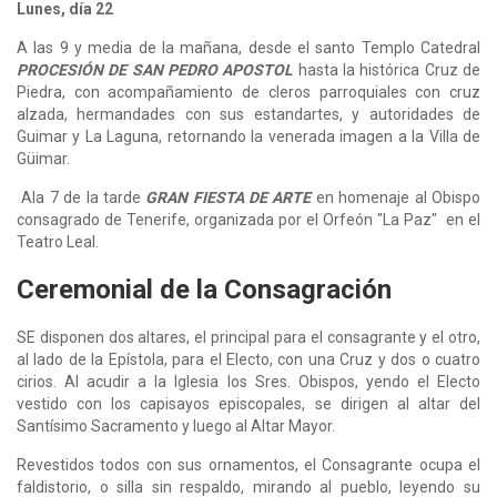
Lunes, día 22
A las 9 y media de la mañana, desde el santo Templo Catedral
PROCESIÓN DE SAN PEDRO APOSTOL
hasta la histórica Cruz de
Piedra, con acompañamiento de cleros parroquiales con cruz
alzada, hermandades con sus estandartes, y autoridades de
Guimar y La Laguna, retornando la venerada imagen a la Villa de
Güimar.
Ala 7 de la tarde
GRAN FIESTA DE ARTE
en homenaje al Obispo
consagrado de Tenerife, organizada por el Orfeón "La Paz" en el
Teatro Leal.
Ceremonial de la Consagración
SE disponen dos altares, el principal para el consagrante y el otro,
al lado de la Epístola, para el Electo, con una Cruz y dos o cuatro
cirios. Al acudir a la Iglesia los Sres. Obispos, yendo el Electo
vestido con los capisayos episcopales, se dirigen al altar del
Santísimo Sacramento y luego al Altar Mayor.
Revestidos todos con sus ornamentos, el Consagrante ocupa el
faldistorio, o silla sin respaldo, mirando al pueblo, leyendo su