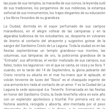
las joyas de sus templos, la maravilla de sus iconos, la leyenda sutil
de sus tradiciones, los pergaminos de sus noblezas, la estampa
señorial de sus monumentos, los trajes elegantes de su educación
y los libros fecundos de su grandeza.
La Ciudad, dormida en el sopor perfumado de sus campos
maravillosos, en el alegre voltear de las campanas y en la
algarabía bulliciosa de los estudiantes, se, despierta en volcanes
de lirismo al contacto del atrayente y sugestivo gotear de la
sangre del Santísimo Cristo de La Laguna. Toda la ciudad es en las
fiestas septembrinas un templo grandioso—sus montes, las
columnas; sus lámparas de oro, la policromía grandiosa de la
"Entrada"; sus alfombras, el verdor matizado de sus campos; sus
fieles, todos los laguneros—en el que se canta, se reza y se llora. Y
cuando, en la tarde del 14 de Septiembre, la gloria jadeante del
Cristo recorta su silueta en el mar hu-mano que le aplaude, el
volcán hirviente de luces del "Risco" es el chasquido ingente de
una armonía bro-tada al contacto de un amor. Y es la Ciudad de La
Laguna la sede episcopal d.a. Tenerife. Enmarcada en las fiestas
en honor del Santísimo Cristo, la Sede tinerfeña vibra en este año
con un esplendor apoteósico y triunfal. Por primera vez en su
historia asistirá, recogida y absorta, ator-mentada por el peso
abrumador de lo sublime y lo divino, a la ceremonia de la