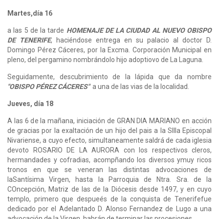
Martes,día 16
a las 5 de la tarde
HOMENAJE DE LA CIUDAD AL NUEVO OBISPO
DE TENERIFE
, haciéndose entrega en su palacio al doctor D.
Domingo Pérez Cáceres, por la Excma. Corporación Municipal en
pleno, del pergamino nombrándolo hijo adoptiovo de La Laguna.
Seguidamente, descubrimiento de la lápida que da nombre
"OBISPO PÉREZ CÁCERES"
a una de las vias de la localidad.
Jueves, día 18
A las 6 de la mañana, iniciación de GRAN DIA MARIANO en acción
de gracias por la exaltación de un hijo del pais a la SIlla Episcopal
Nivariense, a cuyo efecto, simultaneamente saldrá de cada iglesia
devoto ROSARIO DE LA AURORA con los respectivos cleros,
hermandades y cofradias, acompñando los diversos ymuy ricos
tronos en que se veneran las distintas advocaciones de
laSantísima Virgen, hasta la Parroquia de Ntra. Sra. de la
COncepción, Matriz de las de la Diócesis desde 1497, y en cuyo
templo, primero que despueés de la conquista de Tenerifefue
dedicado por el Adelantado D. Alonso Fernandez de Lugo a una
advocación de la Virgen, habrán de terminar las procesiones.