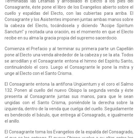
Terminadas las Letanías y arrodilla­do el Electo a los pies del
Consagrante, éste pone el libro de los Evangelios abierto sobre el
cuello y es­paldas del Electo, con las cubiertas para arriba. El
Consagrante y los Asistentes imponen juntas ambas manos sobre
la cabeza del Electo, tocándosela y di­ciendo "Accipe Spiritum
Sanctum" y recitada una oración, es el momento en que el Electo
recibe en su alma la gracia propia del supremo sacerdocio.
Comienza el Prefacio y al terminar su primera parte un Capellán
pone al Electo una venda alrede­dor de la cabeza y se la ata. Todos
se arrodillan y el Consagrante entona el himno del Espíritu Santo,
continuándolo el coro. Luego el Consagrante le pone la mitra y
unge al Electo con el Santo Crisma.
El Consagrante entona la antífona Ungüentum y el coro el Salmo
132. Ponen al cuello del nuevo Obispo la segunda venda y éste
presenta al Consa­grante juntas sus manos, para que Ie sean
ungidas con el Santo Crisma, poniéndole la derecha sobre la
izquierda, dentro de la venda que cuelga del cuello. Seguidamente
es bendecido el báculo, que entrega al Consagrado, e igualmente
el anillo.
El Consagrante toma los Evangelios de la espalda del Consagrado,
al que se los entrega. El nuevo Obispo vuelve a su altar entre los