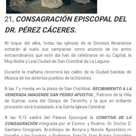
21,
CONSAGRACIÓN EPISCOPAL DEL
DR. PÉREZ CÁCERES.
Al toque del alba, todas las iglesias de la Diócesis Nivariense
echarán al vuelo sus campanas como anuncio de los actos
extraordinarios que este día han de celebrarse en su Capital, la
Muy Noble y Leal Ciudad de San Cristóbal de La Laguna.
Durante la mañana recorrerá las calles de la Ciudad bandas de
Música de los distintos pueblos de la Dióceisis.
A las 7 y media, en la plaza de San Cristóbal,
RECIBIMIENTO A LA
VENERADA IMAGENDE SAN PEDRO APOSTOL
, Patrono de la Villa
de Güimar, cuna del Obispo de Tenerife, y la que en brillante
procesión será trasladado a la Santa Iglesia Catedral.
A las 9,15 saldrá del Palacio Episcopal la
COMITIVA DE LA
CONSAGRACIÓN
integrada por el Excmo. y Rvdmo. Sr. Doctor D.
Gaetano Cicognaní, Arzobispo de Ancyra y Nuncio Apostólico rn
España; y los Excmos. y Rvdmnos. Sres.Dr. Fray ALbino González