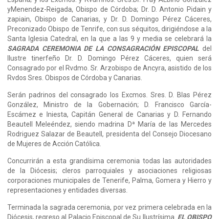
yMenendez-Reigada, Obispo de Córdoba; Dr. D. Antonio Pidain y
zapiain, Obispo de Canarias, y Dr. D. Domingo Pérez Cáceres,
Preconizado Obispo de Tenrife, con sus séquitos, dirigiéndose a la
Santa Iglesia Catedral, en la que a las 9 y media se celebrará la
SAGRADA CEREMONIA DE LA CONSAGRACIÓN EPISCOPAL
del
Ilustre tinerfeño Dr. D. Domingo Pérez Cáceres, quien será
Consagrado por el Rvdmo. Sr. Arzobispo de Ancyra, asistido de los
Rvdos Sres. Obispos de Córdoba y Canarias.
Serán padrinos del consagrado los Excmos. Sres. D. Blas Pérez
González, Ministro de la Gobernación; D. Francisco García-
Escámez e Iniesta, Capitán General de Canarias y D. Fernando
Beautell Meleéndez, siendo madrina Dª María de las Mercedes
Rodriguez Salazar de Beautell, presidenta del Consejo Diocesano
de Mujeres de Acción Católica.
Concurrirán a esta grandísima ceremonia todas las autoridades
de la Diócesis; cleros parroquiales y asociaciones religiosas
corporaciones municipales de Tenerife, Palma, Gomera y Hierro y
representaciones y entidades diversas.
Terminada la sagrada ceremonia, por vez primera celebrada en la
Diócesis, regreso al Palacio Episcopal de Su Ilustrísima.
EL OBISPO