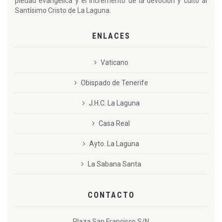
piedad evangélica y el incremento de la devoción y culto al
Santísimo Cristo de La Laguna.
ENLACES
Vaticano
Obispado de Tenerife
J.H.C. La Laguna
Casa Real
Ayto. La Laguna
La Sabana Santa
CONTACTO
Plaza San Francisco S/N